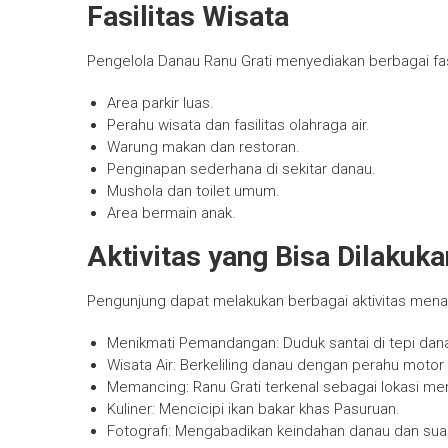
Fasilitas Wisata
Pengelola Danau Ranu Grati menyediakan berbagai f
Area parkir luas.
Perahu wisata dan fasilitas olahraga air.
Warung makan dan restoran.
Penginapan sederhana di sekitar danau.
Mushola dan toilet umum.
Area bermain anak.
Aktivitas yang Bisa Dilakuka
Pengunjung dapat melakukan berbagai aktivitas menari
Menikmati Pemandangan: Duduk santai di tepi dan
Wisata Air: Berkeliling danau dengan perahu motor
Memancing: Ranu Grati terkenal sebagai lokasi mem
Kuliner: Mencicipi ikan bakar khas Pasuruan.
Fotografi: Mengabadikan keindahan danau dan sua