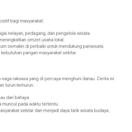
itif bagi masyarakat:
agai nelayan, pedagang, dan pengelola wisata.
meningkatkan omzet usaha lokal.
mum semakin di perbaiki untuk mendukung pariwisata.
kebutuhan pangan masyarakat sekitar.
a naga raksasa yang di percaya menghuni danau. Cerita ini
kan turun-temurun.
au dari bahaya.
a muncul pada waktu tertentu.
syarakat sekitar dan menjadi daya tarik wisata budaya.