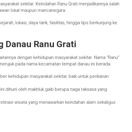
syarakat sekitar. Keindahan Ranu Grati menjadikannya salah
satawan lokal maupun mancanegara.
rah, lokasi, daya tarik, fasilitas, hingga tips berkunjung ke
g Danau Ranu Grati
 kaitannya dengan kehidupan masyarakat sekitar. Nama “Ranu”
 merujuk pada nama kecamatan tempat danau ini berada.
mber kehidupan masyarakat sekitar, baik untuk perikanan
ni dihuni oleh makhluk gaib berupa naga raksasa yang
 destinasi wisata yang menawarkan keindahan alam sekaligus