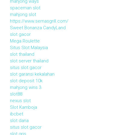
mahjong ways
spaceman slot
mahjong slot
https://www.sernasgrill.com/
Sweet Bonanza CandyLand
slot gacor
Mega Roulette
Situs Slot Malaysia
slot thailand
slot server thailand
situs slot gacor
slot garansi kekalahan
slot deposit 10k
mahjong wins 3
slot88
nexus slot
Slot Kamboja
ibcbet
slot dana
situs slot gacor
slot qris