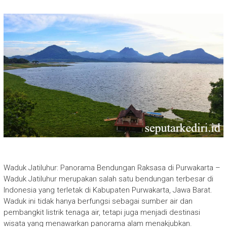
Waduk Jatiluhur: Panorama Bendungan Raksasa di Purwakarta –
Waduk Jatiluhur merupakan salah satu bendungan terbesar di
Indonesia yang terletak di Kabupaten Purwakarta, Jawa Barat.
Waduk ini tidak hanya berfungsi sebagai sumber air dan
pembangkit listrik tenaga air, tetapi juga menjadi destinasi
wisata yang menawarkan panorama alam menakjubkan.