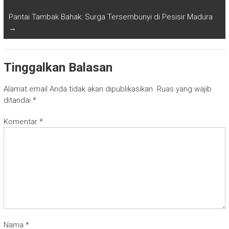
Pantai Tambak Bahak: Surga Tersembunyi di Pesisir Madura
→
Tinggalkan Balasan
Alamat email Anda tidak akan dipublikasikan.
Ruas yang wajib
ditandai
*
Komentar
*
Nama
*