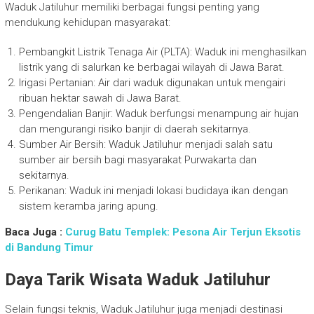
Waduk Jatiluhur memiliki berbagai fungsi penting yang
mendukung kehidupan masyarakat:
Pembangkit Listrik Tenaga Air (PLTA): Waduk ini menghasilkan
listrik yang di salurkan ke berbagai wilayah di Jawa Barat.
Irigasi Pertanian: Air dari waduk digunakan untuk mengairi
ribuan hektar sawah di Jawa Barat.
Pengendalian Banjir: Waduk berfungsi menampung air hujan
dan mengurangi risiko banjir di daerah sekitarnya.
Sumber Air Bersih: Waduk Jatiluhur menjadi salah satu
sumber air bersih bagi masyarakat Purwakarta dan
sekitarnya.
Perikanan: Waduk ini menjadi lokasi budidaya ikan dengan
sistem keramba jaring apung.
Baca Juga :
Curug Batu Templek: Pesona Air Terjun Eksotis
di Bandung Timur
Daya Tarik Wisata Waduk Jatiluhur
Selain fungsi teknis, Waduk Jatiluhur juga menjadi destinasi