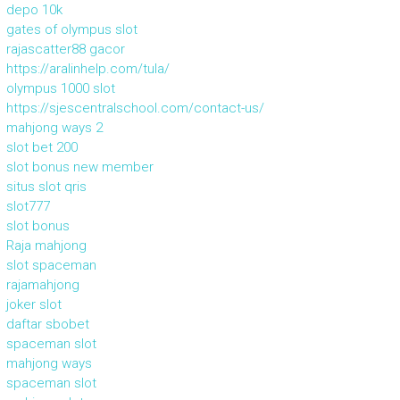
depo 10k
gates of olympus slot
rajascatter88 gacor
https://aralinhelp.com/tula/
olympus 1000 slot
https://sjescentralschool.com/contact-us/
mahjong ways 2
slot bet 200
slot bonus new member
situs slot qris
slot777
slot bonus
Raja mahjong
slot spaceman
rajamahjong
joker slot
daftar sbobet
spaceman slot
mahjong ways
spaceman slot