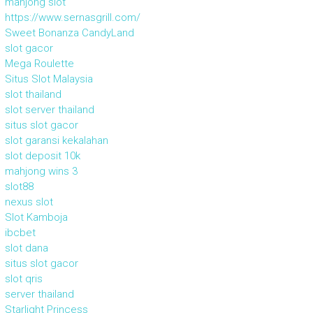
mahjong slot
https://www.sernasgrill.com/
Sweet Bonanza CandyLand
slot gacor
Mega Roulette
Situs Slot Malaysia
slot thailand
slot server thailand
situs slot gacor
slot garansi kekalahan
slot deposit 10k
mahjong wins 3
slot88
nexus slot
Slot Kamboja
ibcbet
slot dana
situs slot gacor
slot qris
server thailand
Starlight Princess