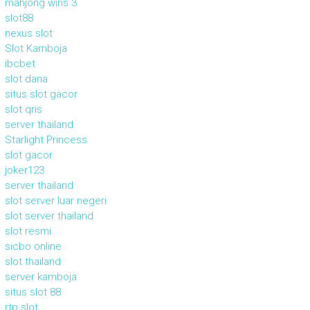
mahjong wins 3
slot88
nexus slot
Slot Kamboja
ibcbet
slot dana
situs slot gacor
slot qris
server thailand
Starlight Princess
slot gacor
joker123
server thailand
slot server luar negeri
slot server thailand
slot resmi
sicbo online
slot thailand
server kamboja
situs slot 88
rtp slot