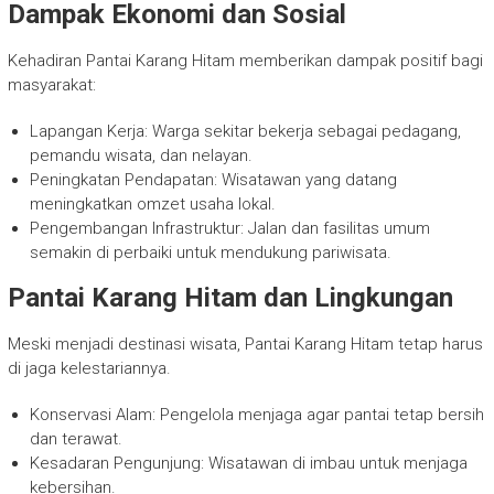
Dampak Ekonomi dan Sosial
Kehadiran Pantai Karang Hitam memberikan dampak positif bagi
masyarakat:
Lapangan Kerja: Warga sekitar bekerja sebagai pedagang,
pemandu wisata, dan nelayan.
Peningkatan Pendapatan: Wisatawan yang datang
meningkatkan omzet usaha lokal.
Pengembangan Infrastruktur: Jalan dan fasilitas umum
semakin di perbaiki untuk mendukung pariwisata.
Pantai Karang Hitam dan Lingkungan
Meski menjadi destinasi wisata, Pantai Karang Hitam tetap harus
di jaga kelestariannya.
Konservasi Alam: Pengelola menjaga agar pantai tetap bersih
dan terawat.
Kesadaran Pengunjung: Wisatawan di imbau untuk menjaga
kebersihan.