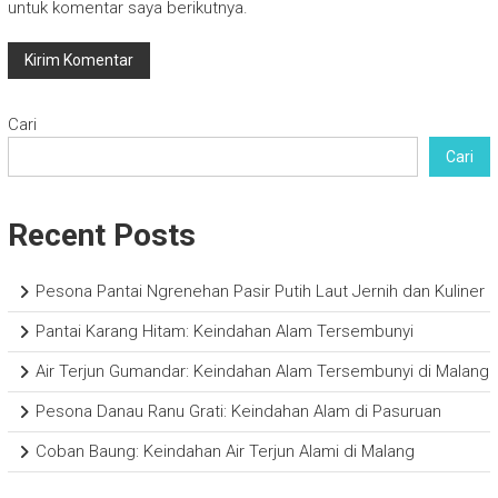
untuk komentar saya berikutnya.
Cari
Cari
Recent Posts
Pesona Pantai Ngrenehan Pasir Putih Laut Jernih dan Kuliner
Pantai Karang Hitam: Keindahan Alam Tersembunyi
Air Terjun Gumandar: Keindahan Alam Tersembunyi di Malang
Pesona Danau Ranu Grati: Keindahan Alam di Pasuruan
Coban Baung: Keindahan Air Terjun Alami di Malang