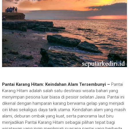
Pantai Karang Hitam: Keindahan Alam Tersembunyi –
Pantai
Karang Hitam adalah salah satu destinasi wisata bahari yang
menyimpan pesona luar biasa di pesisir selatan Jawa. Pantai ini
dikenal dengan hamparan karang berwarna gelap yang menjadi
ciri khas sekaligus daya tarik utama. Keindahan alam yang masih
alami, deburan ombak yang kuat, serta panorama laut biru
menjadikan Pantai Karang Hitam sebagai pilihan tepat bagi
wisatawan yang ingin menikmati suasana pantai yang berbeda