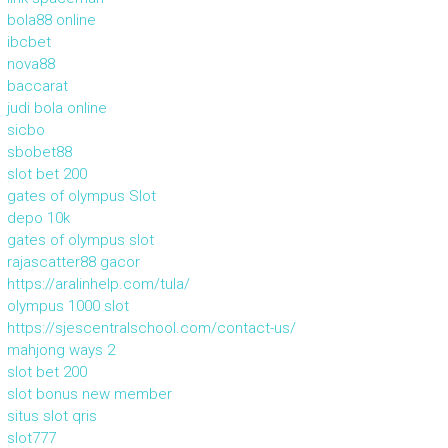
bola88 online
ibcbet
nova88
baccarat
judi bola online
sicbo
sbobet88
slot bet 200
gates of olympus Slot
depo 10k
gates of olympus slot
rajascatter88 gacor
https://aralinhelp.com/tula/
olympus 1000 slot
https://sjescentralschool.com/contact-us/
mahjong ways 2
slot bet 200
slot bonus new member
situs slot qris
slot777