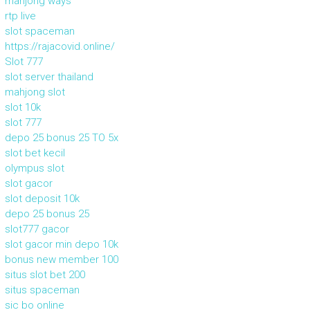
mahjong ways
rtp live
slot spaceman
https://rajacovid.online/
Slot 777
slot server thailand
mahjong slot
slot 10k
slot 777
depo 25 bonus 25 TO 5x
slot bet kecil
olympus slot
slot gacor
slot deposit 10k
depo 25 bonus 25
slot777 gacor
slot gacor min depo 10k
bonus new member 100
situs slot bet 200
situs spaceman
sic bo online