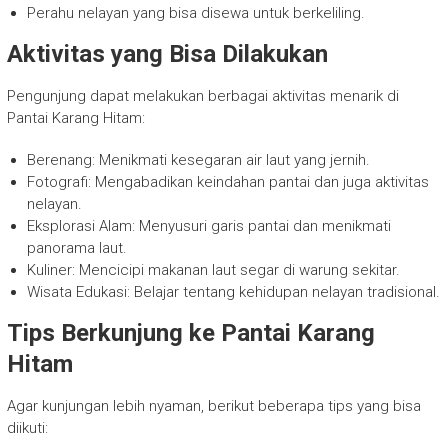
Perahu nelayan yang bisa disewa untuk berkeliling.
Aktivitas yang Bisa Dilakukan
Pengunjung dapat melakukan berbagai aktivitas menarik di
Pantai Karang Hitam:
Berenang: Menikmati kesegaran air laut yang jernih.
Fotografi: Mengabadikan keindahan pantai dan juga aktivitas
nelayan.
Eksplorasi Alam: Menyusuri garis pantai dan menikmati
panorama laut.
Kuliner: Mencicipi makanan laut segar di warung sekitar.
Wisata Edukasi: Belajar tentang kehidupan nelayan tradisional.
Tips Berkunjung ke Pantai Karang
Hitam
Agar kunjungan lebih nyaman, berikut beberapa tips yang bisa
diikuti: