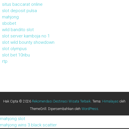
situs baccarat online
slot deposit pulsa
mahjong
sbobet
wild bandito slot
slot server kamboja no 1
slot wild bounty showdown
slot olympus
slot bet 10ribu
rtp
Hak Cipta © 2026
Rekomendasi Destinasi Wisata Terbaik
. Tema:
Himalayas
oleh
ThemeGrill. Dipersembahkan oleh
WordPress
.
mahjong slot
mahjong wins 3 black scatter