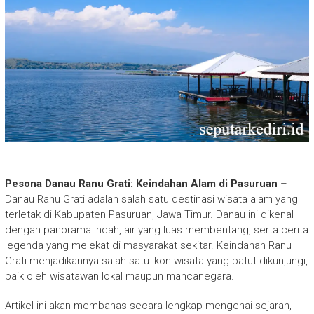
Pesona Danau Ranu Grati: Keindahan Alam di Pasuruan
–
Danau Ranu Grati adalah salah satu destinasi wisata alam yang
terletak di Kabupaten Pasuruan, Jawa Timur. Danau ini dikenal
dengan panorama indah, air yang luas membentang, serta cerita
legenda yang melekat di masyarakat sekitar. Keindahan Ranu
Grati menjadikannya salah satu ikon wisata yang patut dikunjungi,
baik oleh wisatawan lokal maupun mancanegara.
Artikel ini akan membahas secara lengkap mengenai sejarah,