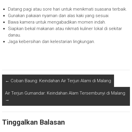
Datang pagi atau sore hari untuk menikmati suasana terbaik.
Gunakan pakaian nyaman dan alas kaki yang sesuai.
Bawa kamera untuk mengabadikan momen indah.
Siapkan bekal makanan atau nikmati kuliner lokal di sekitar
danau.
Jaga kebersihan dan kelestarian lingkungan.
←
Coban Baung: Keindahan Air Terjun Alami di Malang
Air Terjun Gumandar: Keindahan Alam Tersembunyi di Malang
→
Tinggalkan Balasan