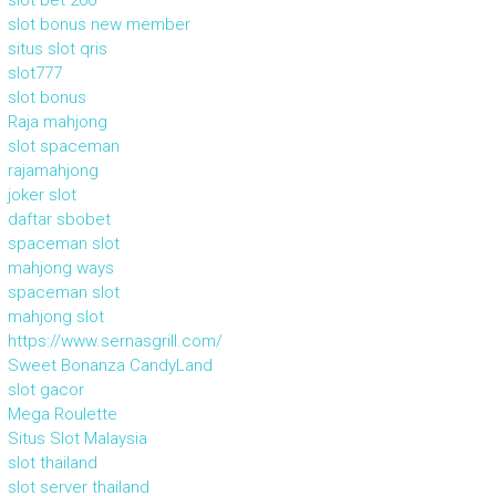
slot bet 200
slot bonus new member
situs slot qris
slot777
slot bonus
Raja mahjong
slot spaceman
rajamahjong
joker slot
daftar sbobet
spaceman slot
mahjong ways
spaceman slot
mahjong slot
https://www.sernasgrill.com/
Sweet Bonanza CandyLand
slot gacor
Mega Roulette
Situs Slot Malaysia
slot thailand
slot server thailand