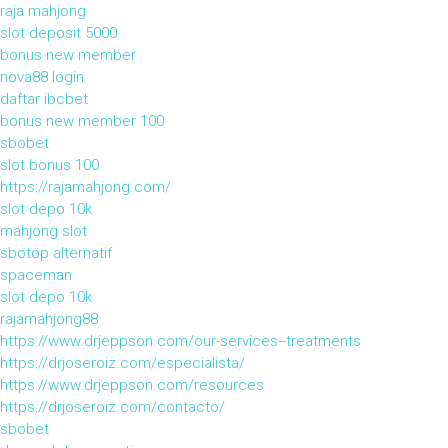
raja mahjong
slot deposit 5000
bonus new member
nova88 login
daftar ibcbet
bonus new member 100
sbobet
slot bonus 100
https://rajamahjong.com/
slot depo 10k
mahjong slot
sbotop alternatif
spaceman
slot depo 10k
rajamahjong88
https://www.drjeppson.com/our-services--treatments
https://drjoseroiz.com/especialista/
https://www.drjeppson.com/resources
https://drjoseroiz.com/contacto/
sbobet