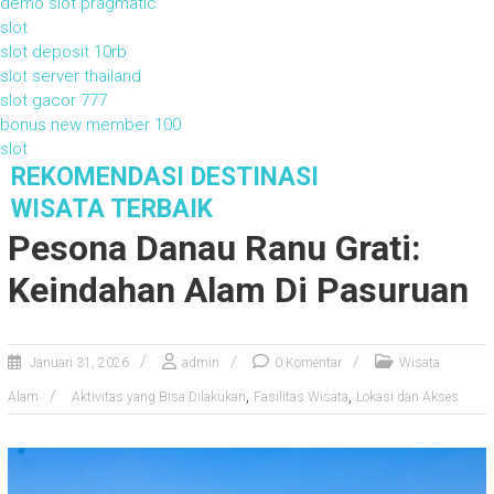
demo slot pragmatic
slot
slot deposit 10rb
slot server thailand
slot gacor 777
bonus new member 100
slot
S
REKOMENDASI DESTINASI
k
WISATA TERBAIK
i
Pesona Danau Ranu Grati:
p
t
Keindahan Alam Di Pasuruan
o
c
o
Januari 31, 2026
admin
0 Komentar
Wisata
n
t
,
,
Alam
Aktivitas yang Bisa Dilakukan
Fasilitas Wisata
Lokasi dan Akses
e
n
t