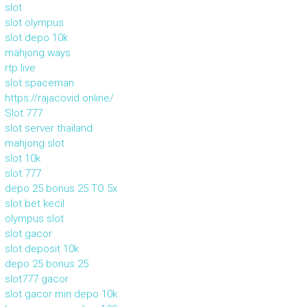
slot
slot olympus
slot depo 10k
mahjong ways
rtp live
slot spaceman
https://rajacovid.online/
Slot 777
slot server thailand
mahjong slot
slot 10k
slot 777
depo 25 bonus 25 TO 5x
slot bet kecil
olympus slot
slot gacor
slot deposit 10k
depo 25 bonus 25
slot777 gacor
slot gacor min depo 10k