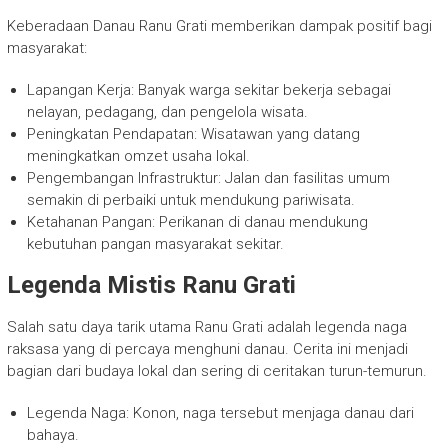
Keberadaan Danau Ranu Grati memberikan dampak positif bagi
masyarakat:
Lapangan Kerja: Banyak warga sekitar bekerja sebagai
nelayan, pedagang, dan pengelola wisata.
Peningkatan Pendapatan: Wisatawan yang datang
meningkatkan omzet usaha lokal.
Pengembangan Infrastruktur: Jalan dan fasilitas umum
semakin di perbaiki untuk mendukung pariwisata.
Ketahanan Pangan: Perikanan di danau mendukung
kebutuhan pangan masyarakat sekitar.
Legenda Mistis Ranu Grati
Salah satu daya tarik utama Ranu Grati adalah legenda naga
raksasa yang di percaya menghuni danau. Cerita ini menjadi
bagian dari budaya lokal dan sering di ceritakan turun-temurun.
Legenda Naga: Konon, naga tersebut menjaga danau dari
bahaya.