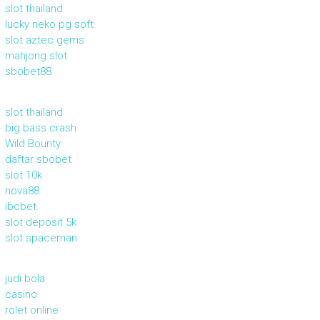
slot thailand
lucky neko pg soft
slot aztec gems
mahjong slot
sbobet88
slot thailand
big bass crash
Wild Bounty
daftar sbobet
slot 10k
nova88
ibcbet
slot deposit 5k
slot spaceman
judi bola
casino
rolet online