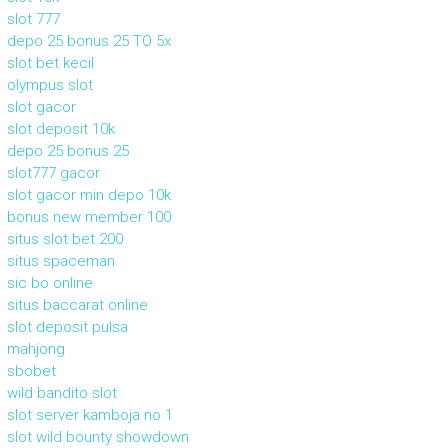
slot 777
depo 25 bonus 25 TO 5x
slot bet kecil
olympus slot
slot gacor
slot deposit 10k
depo 25 bonus 25
slot777 gacor
slot gacor min depo 10k
bonus new member 100
situs slot bet 200
situs spaceman
sic bo online
situs baccarat online
slot deposit pulsa
mahjong
sbobet
wild bandito slot
slot server kamboja no 1
slot wild bounty showdown