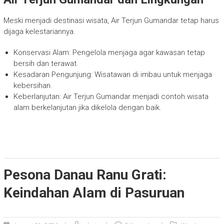
Meski menjadi destinasi wisata, Air Terjun Gumandar tetap harus
dijaga kelestariannya.
Konservasi Alam: Pengelola menjaga agar kawasan tetap
bersih dan terawat.
Kesadaran Pengunjung: Wisatawan di imbau untuk menjaga
kebersihan.
Keberlanjutan: Air Terjun Gumandar menjadi contoh wisata
alam berkelanjutan jika dikelola dengan baik.
Pesona Danau Ranu Grati:
Keindahan Alam di Pasuruan