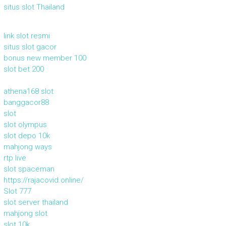
situs slot Thailand
link slot resmi
situs slot gacor
bonus new member 100
slot bet 200
athena168 slot
banggacor88
slot
slot olympus
slot depo 10k
mahjong ways
rtp live
slot spaceman
https://rajacovid.online/
Slot 777
slot server thailand
mahjong slot
slot 10k