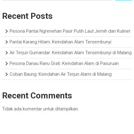
Recent Posts
Pesona Pantai Ngrenehan Pasir Putih Laut Jernih dan Kuliner
Pantai Karang Hitam: Keindahan Alam Tersembunyi
Air Terjun Gumandar: Keindahan Alam Tersembunyi di Malang
Pesona Danau Ranu Grati: Keindahan Alam di Pasuruan
Coban Baung: Keindahan Air Terjun Alami di Malang
Recent Comments
Tidak ada komentar untuk ditampilkan.