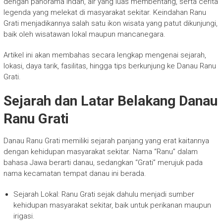
dengan panorama indah, air yang luas membentang, serta cerita
legenda yang melekat di masyarakat sekitar. Keindahan Ranu
Grati menjadikannya salah satu ikon wisata yang patut dikunjungi,
baik oleh wisatawan lokal maupun mancanegara.
Artikel ini akan membahas secara lengkap mengenai sejarah,
lokasi, daya tarik, fasilitas, hingga tips berkunjung ke Danau Ranu
Grati.
Sejarah dan Latar Belakang Danau
Ranu Grati
Danau Ranu Grati memiliki sejarah panjang yang erat kaitannya
dengan kehidupan masyarakat sekitar. Nama “Ranu” dalam
bahasa Jawa berarti danau, sedangkan “Grati” merujuk pada
nama kecamatan tempat danau ini berada.
Sejarah Lokal: Ranu Grati sejak dahulu menjadi sumber
kehidupan masyarakat sekitar, baik untuk perikanan maupun
irigasi.