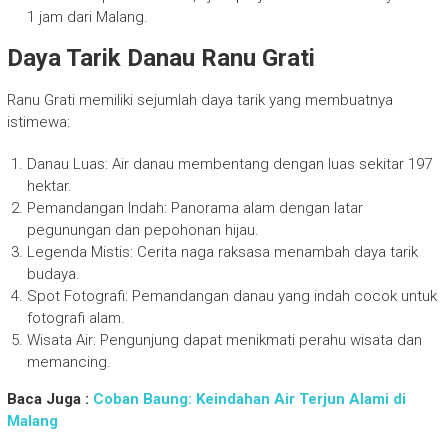
1 jam dari Malang.
Daya Tarik Danau Ranu Grati
Ranu Grati memiliki sejumlah daya tarik yang membuatnya
istimewa:
Danau Luas: Air danau membentang dengan luas sekitar 197
hektar.
Pemandangan Indah: Panorama alam dengan latar
pegunungan dan pepohonan hijau.
Legenda Mistis: Cerita naga raksasa menambah daya tarik
budaya.
Spot Fotografi: Pemandangan danau yang indah cocok untuk
fotografi alam.
Wisata Air: Pengunjung dapat menikmati perahu wisata dan
memancing.
Baca Juga :
Coban Baung: Keindahan Air Terjun Alami di
Malang