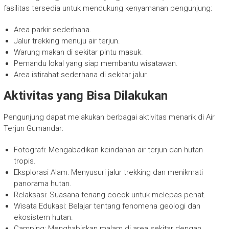
fasilitas tersedia untuk mendukung kenyamanan pengunjung:
Area parkir sederhana.
Jalur trekking menuju air terjun.
Warung makan di sekitar pintu masuk.
Pemandu lokal yang siap membantu wisatawan.
Area istirahat sederhana di sekitar jalur.
Aktivitas yang Bisa Dilakukan
Pengunjung dapat melakukan berbagai aktivitas menarik di Air
Terjun Gumandar:
Fotografi: Mengabadikan keindahan air terjun dan hutan
tropis.
Eksplorasi Alam: Menyusuri jalur trekking dan menikmati
panorama hutan.
Relaksasi: Suasana tenang cocok untuk melepas penat.
Wisata Edukasi: Belajar tentang fenomena geologi dan
ekosistem hutan.
Camping: Menghabiskan malam di area sekitar dengan