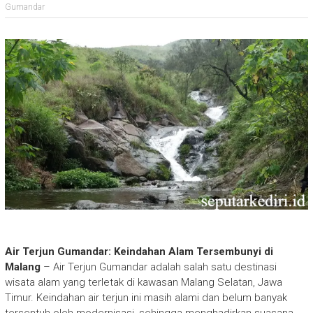
Gumandar
Air Terjun Gumandar: Keindahan Alam Tersembunyi di
Malang
– Air Terjun Gumandar adalah salah satu destinasi
wisata alam yang terletak di kawasan Malang Selatan, Jawa
Timur. Keindahan air terjun ini masih alami dan belum banyak