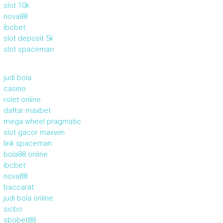
slot 10k
nova88
ibcbet
slot deposit 5k
slot spaceman
judi bola
casino
rolet online
daftar maxbet
mega wheel pragmatic
slot gacor maxwin
link spaceman
bola88 online
ibcbet
nova88
baccarat
judi bola online
sicbo
sbobet88