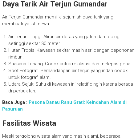
Daya Tarik Air Terjun Gumandar
Air Terjun Gumandar memiliki sejumlah daya tarik yang
membuatnya istimewa:
Air Terjun Tinggi: Aliran air deras yang jatuh dari tebing
setinggi sekitar 30 meter.
Hutan Tropis: Kawasan sekitar masih asri dengan pepohonan
rimbun.
Suasana Tenang: Cocok untuk relaksasi dan melepas penat.
Spot Fotografi: Pemandangan air terjun yang indah cocok
untuk fotografi alam.
Udara Sejuk: Suhu di kawasan ini relatif dingin karena berada
di perbukitan.
Baca Juga :
Pesona Danau Ranu Grati: Keindahan Alam di
Pasuruan
Fasilitas Wisata
Meski tergolong wisata alam yang masih alami, beberapa