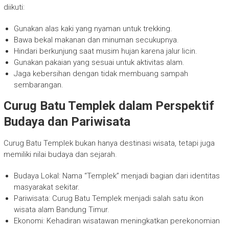
diikuti:
Gunakan alas kaki yang nyaman untuk trekking.
Bawa bekal makanan dan minuman secukupnya.
Hindari berkunjung saat musim hujan karena jalur licin.
Gunakan pakaian yang sesuai untuk aktivitas alam.
Jaga kebersihan dengan tidak membuang sampah
sembarangan.
Curug Batu Templek dalam Perspektif
Budaya dan Pariwisata
Curug Batu Templek bukan hanya destinasi wisata, tetapi juga
memiliki nilai budaya dan sejarah.
Budaya Lokal: Nama “Templek” menjadi bagian dari identitas
masyarakat sekitar.
Pariwisata: Curug Batu Templek menjadi salah satu ikon
wisata alam Bandung Timur.
Ekonomi: Kehadiran wisatawan meningkatkan perekonomian