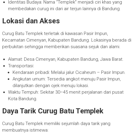
Identitas Budaya: Nama “Templek” menjadi ciri khas yang
membedakan curug ini dari air terjun lainnya di Bandung.
Lokasi dan Akses
Curug Batu Templek terletak di kawasan Pasir Impun,
Kecamatan Cimenyan, Kabupaten Bandung. Lokasinya berada di
perbukitan sehingga memberikan suasana sejuk dan alami.
Alamat: Desa Cimenyan, Kabupaten Bandung, Jawa Barat.
Transportasi:
Kendaraan pribadi: Melalui jalur Cicaheum – Pasir Impun.
Angkutan umum: Tersedia angkot menuju Pasir Impun,
dilanjutkan dengan ojek menuju lokasi.
Waktu Tempuh: Sekitar 30–45 menit perjalanan dari pusat
Kota Bandung.
Daya Tarik Curug Batu Templek
Curug Batu Templek memiliki sejumlah daya tarik yang
membuatnya istimewa: