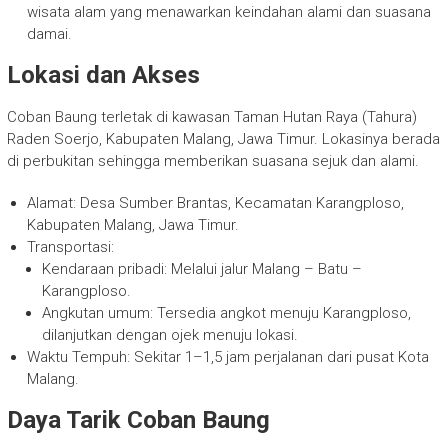
wisata alam yang menawarkan keindahan alami dan suasana
damai.
Lokasi dan Akses
Coban Baung terletak di kawasan Taman Hutan Raya (Tahura)
Raden Soerjo, Kabupaten Malang, Jawa Timur. Lokasinya berada
di perbukitan sehingga memberikan suasana sejuk dan alami.
Alamat: Desa Sumber Brantas, Kecamatan Karangploso,
Kabupaten Malang, Jawa Timur.
Transportasi:
Kendaraan pribadi: Melalui jalur Malang – Batu –
Karangploso.
Angkutan umum: Tersedia angkot menuju Karangploso,
dilanjutkan dengan ojek menuju lokasi.
Waktu Tempuh: Sekitar 1–1,5 jam perjalanan dari pusat Kota
Malang.
Daya Tarik Coban Baung