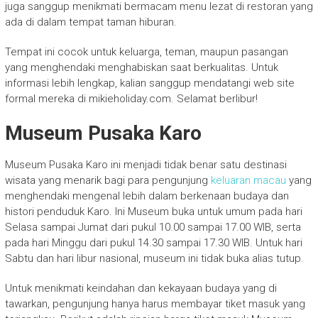
juga sanggup menikmati bermacam menu lezat di restoran yang
ada di dalam tempat taman hiburan.
Tempat ini cocok untuk keluarga, teman, maupun pasangan
yang menghendaki menghabiskan saat berkualitas. Untuk
informasi lebih lengkap, kalian sanggup mendatangi web site
formal mereka di mikieholiday.com. Selamat berlibur!
Museum Pusaka Karo
Museum Pusaka Karo ini menjadi tidak benar satu destinasi
wisata yang menarik bagi para pengunjung
keluaran macau
yang
menghendaki mengenal lebih dalam berkenaan budaya dan
histori penduduk Karo. Ini Museum buka untuk umum pada hari
Selasa sampai Jumat dari pukul 10.00 sampai 17.00 WIB, serta
pada hari Minggu dari pukul 14.30 sampai 17.30 WIB. Untuk hari
Sabtu dan hari libur nasional, museum ini tidak buka alias tutup.
Untuk menikmati keindahan dan kekayaan budaya yang di
tawarkan, pengunjung hanya harus membayar tiket masuk yang