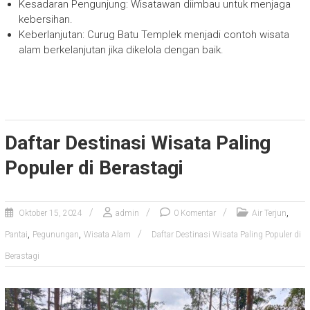
Kesadaran Pengunjung: Wisatawan diimbau untuk menjaga
kebersihan.
Keberlanjutan: Curug Batu Templek menjadi contoh wisata
alam berkelanjutan jika dikelola dengan baik.
Daftar Destinasi Wisata Paling
Populer di Berastagi
,
Oktober 15, 2024
admin
0 Komentar
Air Terjun
,
,
Pantai
Pegunungan
Wisata Alam
Daftar Destinasi Wisata Paling Populer di
Berastagi