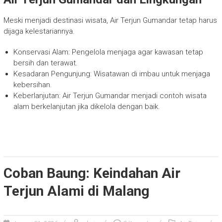
Meski menjadi destinasi wisata, Air Terjun Gumandar tetap harus
dijaga kelestariannya.
Konservasi Alam: Pengelola menjaga agar kawasan tetap
bersih dan terawat.
Kesadaran Pengunjung: Wisatawan di imbau untuk menjaga
kebersihan.
Keberlanjutan: Air Terjun Gumandar menjadi contoh wisata
alam berkelanjutan jika dikelola dengan baik.
Coban Baung: Keindahan Air
Terjun Alami di Malang