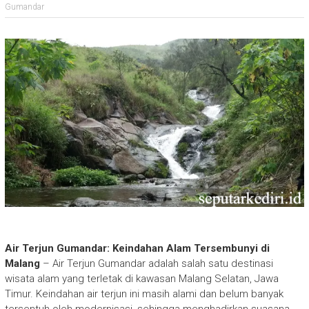
Gumandar
Air Terjun Gumandar: Keindahan Alam Tersembunyi di
Malang
– Air Terjun Gumandar adalah salah satu destinasi
wisata alam yang terletak di kawasan Malang Selatan, Jawa
Timur. Keindahan air terjun ini masih alami dan belum banyak