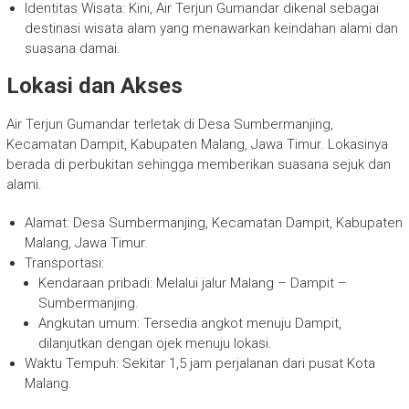
Identitas Wisata: Kini, Air Terjun Gumandar dikenal sebagai
destinasi wisata alam yang menawarkan keindahan alami dan
suasana damai.
Lokasi dan Akses
Air Terjun Gumandar terletak di Desa Sumbermanjing,
Kecamatan Dampit, Kabupaten Malang, Jawa Timur. Lokasinya
berada di perbukitan sehingga memberikan suasana sejuk dan
alami.
Alamat: Desa Sumbermanjing, Kecamatan Dampit, Kabupaten
Malang, Jawa Timur.
Transportasi:
Kendaraan pribadi: Melalui jalur Malang – Dampit –
Sumbermanjing.
Angkutan umum: Tersedia angkot menuju Dampit,
dilanjutkan dengan ojek menuju lokasi.
Waktu Tempuh: Sekitar 1,5 jam perjalanan dari pusat Kota
Malang.