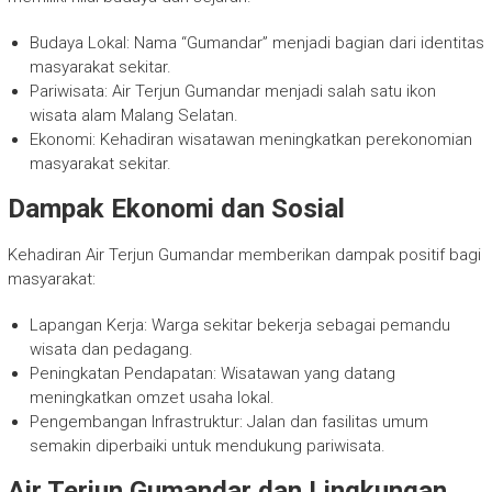
Budaya Lokal: Nama “Gumandar” menjadi bagian dari identitas
masyarakat sekitar.
Pariwisata: Air Terjun Gumandar menjadi salah satu ikon
wisata alam Malang Selatan.
Ekonomi: Kehadiran wisatawan meningkatkan perekonomian
masyarakat sekitar.
Dampak Ekonomi dan Sosial
Kehadiran Air Terjun Gumandar memberikan dampak positif bagi
masyarakat:
Lapangan Kerja: Warga sekitar bekerja sebagai pemandu
wisata dan pedagang.
Peningkatan Pendapatan: Wisatawan yang datang
meningkatkan omzet usaha lokal.
Pengembangan Infrastruktur: Jalan dan fasilitas umum
semakin diperbaiki untuk mendukung pariwisata.
Air Terjun Gumandar dan Lingkungan