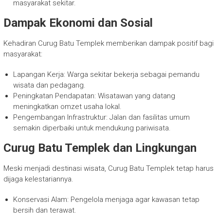
masyarakat sekitar.
Dampak Ekonomi dan Sosial
Kehadiran Curug Batu Templek memberikan dampak positif bagi
masyarakat:
Lapangan Kerja: Warga sekitar bekerja sebagai pemandu
wisata dan pedagang.
Peningkatan Pendapatan: Wisatawan yang datang
meningkatkan omzet usaha lokal.
Pengembangan Infrastruktur: Jalan dan fasilitas umum
semakin diperbaiki untuk mendukung pariwisata.
Curug Batu Templek dan Lingkungan
Meski menjadi destinasi wisata, Curug Batu Templek tetap harus
dijaga kelestariannya.
Konservasi Alam: Pengelola menjaga agar kawasan tetap
bersih dan terawat.