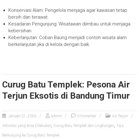
Konservasi Alam: Pengelola menjaga agar kawasan tetap
bersih dan terawat.
Kesadaran Pengunjung: Wisatawan diimbau untuk menjaga
kebersihan.
Keberlanjutan: Coban Baung menjadi contoh wisata alam
berkelanjutan jika di kelola dengan baik.
Curug Batu Templek: Pesona Air
Terjun Eksotis di Bandung Timur
Januari 31, 2026
admin
0 Komentar
Air Terjun
,
,
Aktivitas yang Bisa Dilakukan
Curug Batu Templek dan Lingkungan
Tips
Berkunjung ke Curug Batu Templek