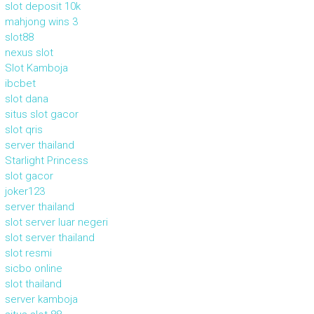
slot deposit 10k
mahjong wins 3
slot88
nexus slot
Slot Kamboja
ibcbet
slot dana
situs slot gacor
slot qris
server thailand
Starlight Princess
slot gacor
joker123
server thailand
slot server luar negeri
slot server thailand
slot resmi
sicbo online
slot thailand
server kamboja