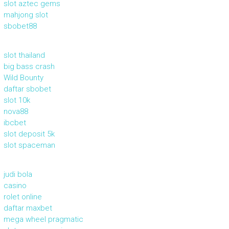
slot aztec gems
mahjong slot
sbobet88
slot thailand
big bass crash
Wild Bounty
daftar sbobet
slot 10k
nova88
ibcbet
slot deposit 5k
slot spaceman
judi bola
casino
rolet online
daftar maxbet
mega wheel pragmatic