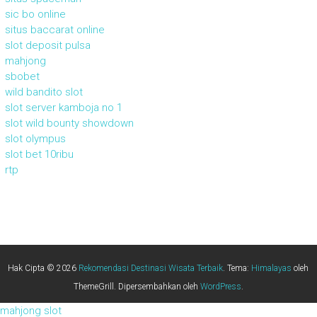
sic bo online
situs baccarat online
slot deposit pulsa
mahjong
sbobet
wild bandito slot
slot server kamboja no 1
slot wild bounty showdown
slot olympus
slot bet 10ribu
rtp
Hak Cipta © 2026
Rekomendasi Destinasi Wisata Terbaik
. Tema:
Himalayas
oleh
ThemeGrill. Dipersembahkan oleh
WordPress
.
mahjong slot