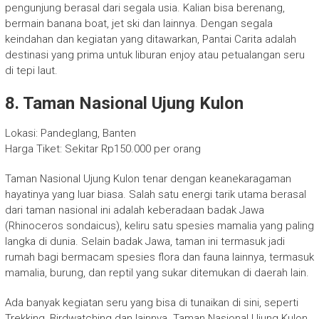
pengunjung berasal dari segala usia. Kalian bisa berenang,
bermain banana boat, jet ski dan lainnya. Dengan segala
keindahan dan kegiatan yang ditawarkan, Pantai Carita adalah
destinasi yang prima untuk liburan enjoy atau petualangan seru
di tepi laut.
8. Taman Nasional Ujung Kulon
Lokasi: Pandeglang, Banten
Harga Tiket: Sekitar Rp150.000 per orang
Taman Nasional Ujung Kulon tenar dengan keanekaragaman
hayatinya yang luar biasa. Salah satu energi tarik utama berasal
dari taman nasional ini adalah keberadaan badak Jawa
(Rhinoceros sondaicus), keliru satu spesies mamalia yang paling
langka di dunia. Selain badak Jawa, taman ini termasuk jadi
rumah bagi bermacam spesies flora dan fauna lainnya, termasuk
mamalia, burung, dan reptil yang sukar ditemukan di daerah lain.
Ada banyak kegiatan seru yang bisa di tunaikan di sini, seperti
Trekking, Birdwatching dan lainnya. Taman Nasional Ujung Kulon