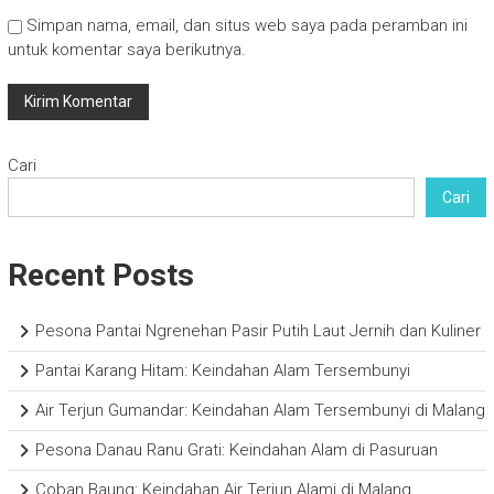
Simpan nama, email, dan situs web saya pada peramban ini
untuk komentar saya berikutnya.
Cari
Cari
Recent Posts
Pesona Pantai Ngrenehan Pasir Putih Laut Jernih dan Kuliner
Pantai Karang Hitam: Keindahan Alam Tersembunyi
Air Terjun Gumandar: Keindahan Alam Tersembunyi di Malang
Pesona Danau Ranu Grati: Keindahan Alam di Pasuruan
Coban Baung: Keindahan Air Terjun Alami di Malang