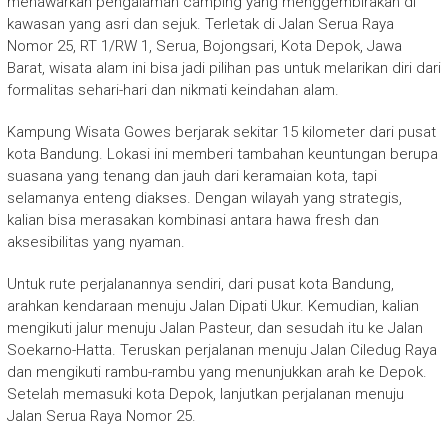
menawarkan pengalaman camping yang menggembirakan di
kawasan yang asri dan sejuk. Terletak di Jalan Serua Raya
Nomor 25, RT 1/RW 1, Serua, Bojongsari, Kota Depok, Jawa
Barat, wisata alam ini bisa jadi pilihan pas untuk melarikan diri dari
formalitas sehari-hari dan nikmati keindahan alam.
Kampung Wisata Gowes berjarak sekitar 15 kilometer dari pusat
kota Bandung. Lokasi ini memberi tambahan keuntungan berupa
suasana yang tenang dan jauh dari keramaian kota, tapi
selamanya enteng diakses. Dengan wilayah yang strategis,
kalian bisa merasakan kombinasi antara hawa fresh dan
aksesibilitas yang nyaman.
Untuk rute perjalanannya sendiri, dari pusat kota Bandung,
arahkan kendaraan menuju Jalan Dipati Ukur. Kemudian, kalian
mengikuti jalur menuju Jalan Pasteur, dan sesudah itu ke Jalan
Soekarno-Hatta. Teruskan perjalanan menuju Jalan Ciledug Raya
dan mengikuti rambu-rambu yang menunjukkan arah ke Depok.
Setelah memasuki kota Depok, lanjutkan perjalanan menuju
Jalan Serua Raya Nomor 25.