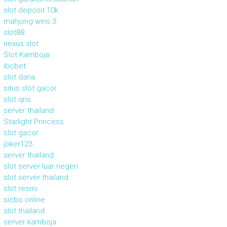
slot deposit 10k
mahjong wins 3
slot88
nexus slot
Slot Kamboja
ibcbet
slot dana
situs slot gacor
slot qris
server thailand
Starlight Princess
slot gacor
joker123
server thailand
slot server luar negeri
slot server thailand
slot resmi
sicbo online
slot thailand
server kamboja