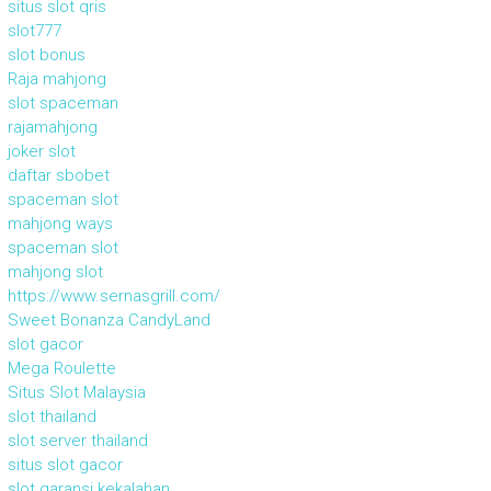
situs slot qris
slot777
slot bonus
Raja mahjong
slot spaceman
rajamahjong
joker slot
daftar sbobet
spaceman slot
mahjong ways
spaceman slot
mahjong slot
https://www.sernasgrill.com/
Sweet Bonanza CandyLand
slot gacor
Mega Roulette
Situs Slot Malaysia
slot thailand
slot server thailand
situs slot gacor
slot garansi kekalahan