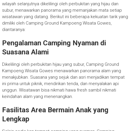
wilayah selanjutnya dikelilingi oleh perbukitan yang hijau dan
subur, menawarkan panorama yang memanjakan mata setiap
wisatawan yang datang. Berikut ini beberapa kekuatan tarik yang
dimiliki oleh Camping Ground Kampoeng Wisata Gowes,
diantaranya:
Pengalaman Camping Nyaman di
Suasana Alami
Dikelilingi oleh perbukitan hijau yang subur, Camping Ground
Kampoeng Wisata Gowes menawarkan panorama alam yang
menakjubkan. Suasana yang sejuk dan asri menjadikan tempat
ini prima untuk piknik, mendirikan tenda, dan menyalakan api
unggun. Wisatawan bisa nikmati hawa fresh sambil nikmati
keindahan alam yang menenangkan.
Fasilitas Area Bermain Anak yang
Lengkap