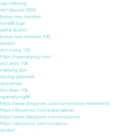
raja mahjong
slot deposit 5000
bonus new member
nova88 login
daftar ibcbet
bonus new member 100
sbobet
slot bonus 100
https://rajamahjong.com/
slot depo 10k
mahjong slot
sbotop alternatif
spaceman
slot depo 10k
rajamahjong88
https://www.drjeppson.com/our-services--treatments
https://drjoseroiz.com/especialista/
https://www.drjeppson.com/resources
https://drjoseroiz.com/contacto/
sbobet