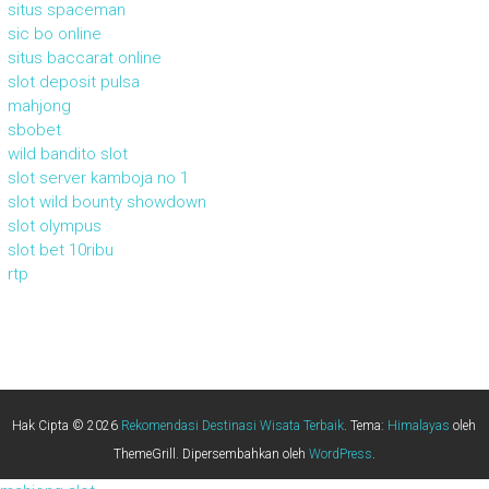
situs spaceman
sic bo online
situs baccarat online
slot deposit pulsa
mahjong
sbobet
wild bandito slot
slot server kamboja no 1
slot wild bounty showdown
slot olympus
slot bet 10ribu
rtp
Hak Cipta © 2026
Rekomendasi Destinasi Wisata Terbaik
. Tema:
Himalayas
oleh
ThemeGrill. Dipersembahkan oleh
WordPress
.