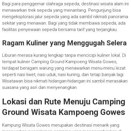
Bagi para penggemar olahraga sepeda, destinasi wisata alam ini
menawarkan trek sepeda yang menantang. Pengunjung bisa
mengeksplorasi jalur sepeda yang ada sambil nikmati panorama
sekitar yang menawan. Bagi yang tidak membawa sepeda, ada
fasilitas penyewaan sepeda bersama tarif yang terjangkau.
Ragam Kuliner yang Menggugah Selera
Liburan merasa kurang lengkap tanpa mencicipi kuliner lokal. Di
tempat kuliner Camping Ground Kampoeng Wisata Gowes,
terdapat beragam warung yang menawarkan menu-menu lezat
seperti nasi liwet, nasi uduk, nasi kuning, dan tetap banyak lagi.
Wisatawan bisa nikmati hidangan-hidangan ini sambil merasakan
suasana yang asri dan menyenangkan.
Lokasi dan Rute Menuju Camping
Ground Wisata Kampoeng Gowes
Kampung Wisata Gowes merupakan destinasi menarik yang