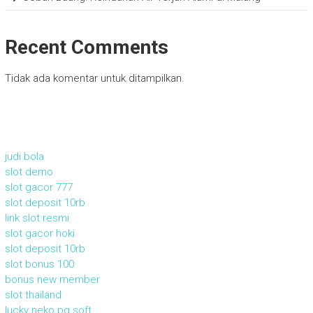
Recent Comments
Tidak ada komentar untuk ditampilkan.
judi bola
slot demo
slot gacor 777
slot deposit 10rb
link slot resmi
slot gacor hoki
slot deposit 10rb
slot bonus 100
bonus new member
slot thailand
lucky neko pg soft