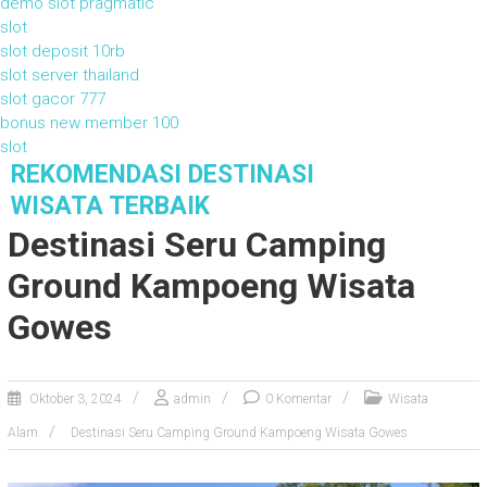
demo slot pragmatic
slot
slot deposit 10rb
slot server thailand
slot gacor 777
bonus new member 100
slot
S
REKOMENDASI DESTINASI
k
WISATA TERBAIK
i
Destinasi Seru Camping
p
t
Ground Kampoeng Wisata
o
c
Gowes
o
n
t
Oktober 3, 2024
admin
0 Komentar
Wisata
e
n
Alam
Destinasi Seru Camping Ground Kampoeng Wisata Gowes
t