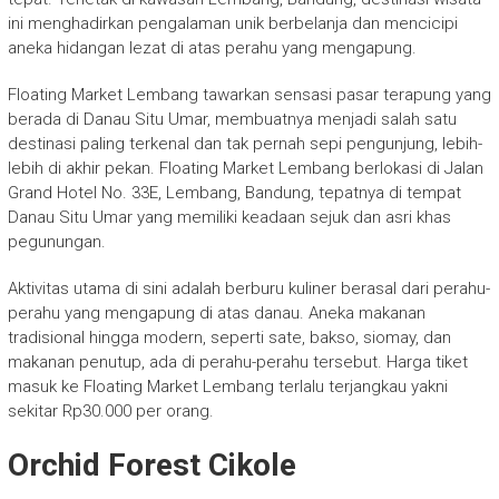
ini menghadirkan pengalaman unik berbelanja dan mencicipi
aneka hidangan lezat di atas perahu yang mengapung.
Floating Market Lembang tawarkan sensasi pasar terapung yang
berada di Danau Situ Umar, membuatnya menjadi salah satu
destinasi paling terkenal dan tak pernah sepi pengunjung, lebih-
lebih di akhir pekan. Floating Market Lembang berlokasi di Jalan
Grand Hotel No. 33E, Lembang, Bandung, tepatnya di tempat
Danau Situ Umar yang memiliki keadaan sejuk dan asri khas
pegunungan.
Aktivitas utama di sini adalah berburu kuliner berasal dari perahu-
perahu yang mengapung di atas danau. Aneka makanan
tradisional hingga modern, seperti sate, bakso, siomay, dan
makanan penutup, ada di perahu-perahu tersebut. Harga tiket
masuk ke Floating Market Lembang terlalu terjangkau yakni
sekitar Rp30.000 per orang.
Orchid Forest Cikole