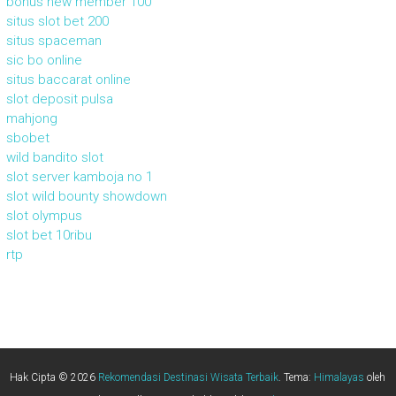
bonus new member 100
situs slot bet 200
situs spaceman
sic bo online
situs baccarat online
slot deposit pulsa
mahjong
sbobet
wild bandito slot
slot server kamboja no 1
slot wild bounty showdown
slot olympus
slot bet 10ribu
rtp
Hak Cipta © 2026
Rekomendasi Destinasi Wisata Terbaik
. Tema:
Himalayas
oleh