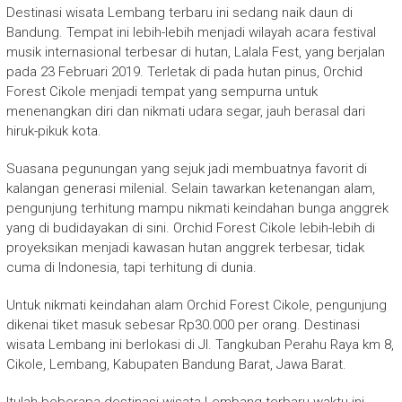
Destinasi wisata Lembang terbaru ini sedang naik daun di
Bandung. Tempat ini lebih-lebih menjadi wilayah acara festival
musik internasional terbesar di hutan, Lalala Fest, yang berjalan
pada 23 Februari 2019. Terletak di pada hutan pinus, Orchid
Forest Cikole menjadi tempat yang sempurna untuk
menenangkan diri dan nikmati udara segar, jauh berasal dari
hiruk-pikuk kota.
Suasana pegunungan yang sejuk jadi membuatnya favorit di
kalangan generasi milenial. Selain tawarkan ketenangan alam,
pengunjung terhitung mampu nikmati keindahan bunga anggrek
yang di budidayakan di sini. Orchid Forest Cikole lebih-lebih di
proyeksikan menjadi kawasan hutan anggrek terbesar, tidak
cuma di Indonesia, tapi terhitung di dunia.
Untuk nikmati keindahan alam Orchid Forest Cikole, pengunjung
dikenai tiket masuk sebesar Rp30.000 per orang. Destinasi
wisata Lembang ini berlokasi di Jl. Tangkuban Perahu Raya km 8,
Cikole, Lembang, Kabupaten Bandung Barat, Jawa Barat.