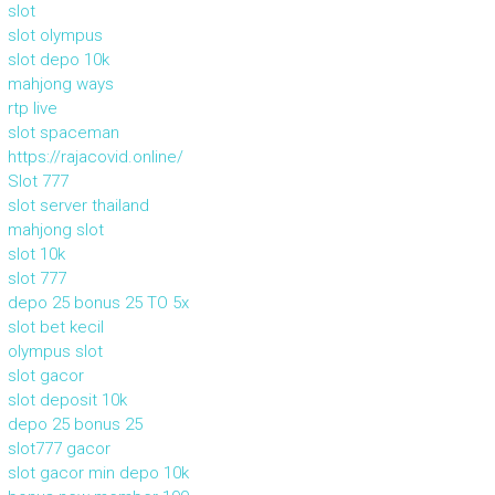
slot
slot olympus
slot depo 10k
mahjong ways
rtp live
slot spaceman
https://rajacovid.online/
Slot 777
slot server thailand
mahjong slot
slot 10k
slot 777
depo 25 bonus 25 TO 5x
slot bet kecil
olympus slot
slot gacor
slot deposit 10k
depo 25 bonus 25
slot777 gacor
slot gacor min depo 10k