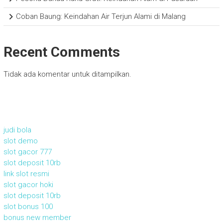
Coban Baung: Keindahan Air Terjun Alami di Malang
Recent Comments
Tidak ada komentar untuk ditampilkan.
judi bola
slot demo
slot gacor 777
slot deposit 10rb
link slot resmi
slot gacor hoki
slot deposit 10rb
slot bonus 100
bonus new member