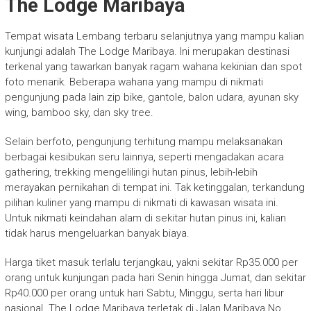
The Lodge Maribaya
Tempat wisata Lembang terbaru selanjutnya yang mampu kalian
kunjungi adalah The Lodge Maribaya. Ini merupakan destinasi
terkenal yang tawarkan banyak ragam wahana kekinian dan spot
foto menarik. Beberapa wahana yang mampu di nikmati
pengunjung pada lain zip bike, gantole, balon udara, ayunan sky
wing, bamboo sky, dan sky tree.
Selain berfoto, pengunjung terhitung mampu melaksanakan
berbagai kesibukan seru lainnya, seperti mengadakan acara
gathering, trekking mengelilingi hutan pinus, lebih-lebih
merayakan pernikahan di tempat ini. Tak ketinggalan, terkandung
pilihan kuliner yang mampu di nikmati di kawasan wisata ini.
Untuk nikmati keindahan alam di sekitar hutan pinus ini, kalian
tidak harus mengeluarkan banyak biaya.
Harga tiket masuk terlalu terjangkau, yakni sekitar Rp35.000 per
orang untuk kunjungan pada hari Senin hingga Jumat, dan sekitar
Rp40.000 per orang untuk hari Sabtu, Minggu, serta hari libur
nasional. The Lodge Maribaya terletak di Jalan Maribaya No.