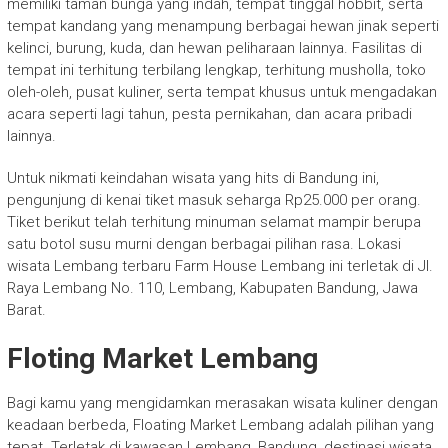
memiliki taman bunga yang indah, tempat tinggal hobbit, serta
tempat kandang yang menampung berbagai hewan jinak seperti
kelinci, burung, kuda, dan hewan peliharaan lainnya. Fasilitas di
tempat ini terhitung terbilang lengkap, terhitung musholla, toko
oleh-oleh, pusat kuliner, serta tempat khusus untuk mengadakan
acara seperti lagi tahun, pesta pernikahan, dan acara pribadi
lainnya.
Untuk nikmati keindahan wisata yang hits di Bandung ini,
pengunjung di kenai tiket masuk seharga Rp25.000 per orang.
Tiket berikut telah terhitung minuman selamat mampir berupa
satu botol susu murni dengan berbagai pilihan rasa. Lokasi
wisata Lembang terbaru Farm House Lembang ini terletak di Jl.
Raya Lembang No. 110, Lembang, Kabupaten Bandung, Jawa
Barat.
Floting Market Lembang
Bagi kamu yang mengidamkan merasakan wisata kuliner dengan
keadaan berbeda, Floating Market Lembang adalah pilihan yang
tepat. Terletak di kawasan Lembang, Bandung, destinasi wisata