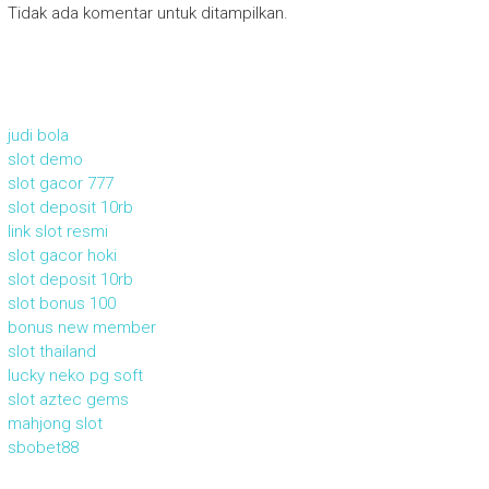
Tidak ada komentar untuk ditampilkan.
judi bola
slot demo
slot gacor 777
slot deposit 10rb
link slot resmi
slot gacor hoki
slot deposit 10rb
slot bonus 100
bonus new member
slot thailand
lucky neko pg soft
slot aztec gems
mahjong slot
sbobet88