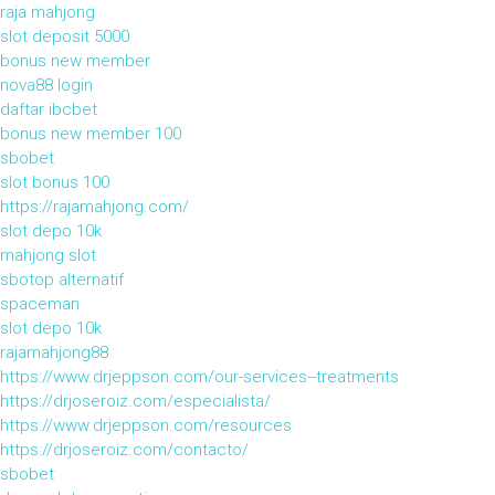
raja mahjong
slot deposit 5000
bonus new member
nova88 login
daftar ibcbet
bonus new member 100
sbobet
slot bonus 100
https://rajamahjong.com/
slot depo 10k
mahjong slot
sbotop alternatif
spaceman
slot depo 10k
rajamahjong88
https://www.drjeppson.com/our-services--treatments
https://drjoseroiz.com/especialista/
https://www.drjeppson.com/resources
https://drjoseroiz.com/contacto/
sbobet