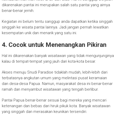
dikarenakan pantai ini merupakan salah satu pantai yang airnya
benar-benar jernih.
Kegiatan ini belum tentu sanggup anda dapatkan ketika singgah
singgah ke wisata pantai lainnya. Jadi jangan pernah lewatkan
kesempatan unik dan menarik yang satu ini.
4. Cocok untuk Menenangkan Pikiran
Hal ini dikarenakan banyak wisatawan yang tidak mengunjunginya
kalau di tempat-tempat yang jauh dari kota-kota besar.
Akses menuju Snudi Paradise tidaklah mudah, lebih-lebih dari
terbatasnya angkutan umum yang melintasi pusat keramaian
dan desa-desa Papua. Namun, masyarakat desa ini benar-benar
ramah dan menyambut wisatawan yang tengah berlibur.
Pantai Papua benar-benar sesuai bagi mereka yang mencari
ketenangan dan bebas dari hiruk pikuk kota. Banyak wisatawan
yang singgah dan merasakan keunikan tersendiri.