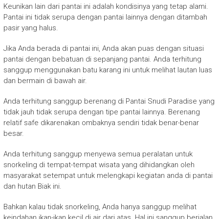
Keunikan lain dari pantai ini adalah kondisinya yang tetap alami.
Pantai ini tidak serupa dengan pantai lainnya dengan ditambah
pasir yang halus.
Jika Anda berada di pantai ini, Anda akan puas dengan situasi
pantai dengan bebatuan di sepanjang pantai. Anda terhitung
sanggup menggunakan batu karang ini untuk melihat lautan luas
dan bermain di bawah air.
Anda terhitung sanggup berenang di Pantai Snudi Paradise yang
tidak jauh tidak serupa dengan tipe pantai lainnya. Berenang
relatif safe dikarenakan ombaknya sendiri tidak benar-benar
besar.
Anda terhitung sanggup menyewa semua peralatan untuk
snorkeling di tempat-tempat wisata yang dihidangkan oleh
masyarakat setempat untuk melengkapi kegiatan anda di pantai
dan hutan Biak ini.
Bahkan kalau tidak snorkeling, Anda hanya sanggup melihat
keindahan ikan-ikan kecil di air dari atas. Hal ini sanggup berjalan