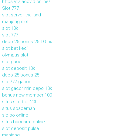
https://rajacovid.online/
Slot 777
slot server thailand
mahjong slot
slot 10k
slot 777
depo 25 bonus 25 TO 5x
slot bet kecil
olympus slot
slot gacor
slot deposit 10k
depo 25 bonus 25
slot777 gacor
slot gacor min depo 10k
bonus new member 100
situs slot bet 200
situs spaceman
sic bo online
situs baccarat online
slot deposit pulsa
mahjong