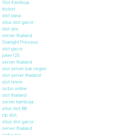
Slot Kamboja
ibcbet
slot dana
situs slot gacor
slot qris
server thailand
Starlight Princess
slot gacor
joker123
server thailand
slot server luar negeri
slot server thailand
slot resmi
sicbo online
slot thailand
server kamboja
situs slot 88
rtp slot
situs slot gacor
server thailand