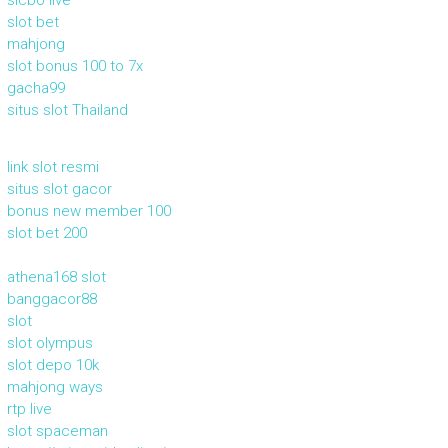
sicbo live
slot bet
mahjong
slot bonus 100 to 7x
gacha99
situs slot Thailand
link slot resmi
situs slot gacor
bonus new member 100
slot bet 200
athena168 slot
banggacor88
slot
slot olympus
slot depo 10k
mahjong ways
rtp live
slot spaceman