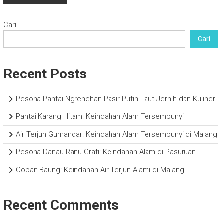
Cari
Cari
Recent Posts
Pesona Pantai Ngrenehan Pasir Putih Laut Jernih dan Kuliner
Pantai Karang Hitam: Keindahan Alam Tersembunyi
Air Terjun Gumandar: Keindahan Alam Tersembunyi di Malang
Pesona Danau Ranu Grati: Keindahan Alam di Pasuruan
Coban Baung: Keindahan Air Terjun Alami di Malang
Recent Comments