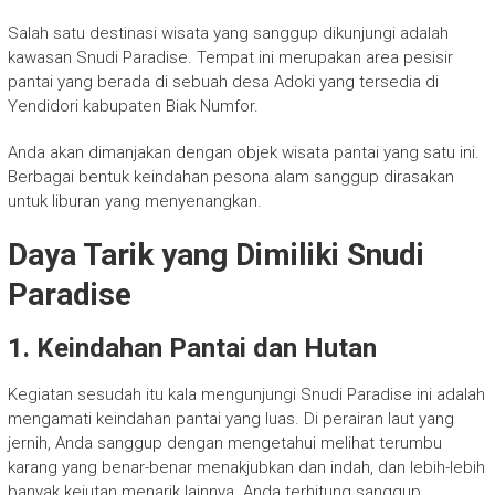
Salah satu destinasi wisata yang sanggup dikunjungi adalah
kawasan Snudi Paradise. Tempat ini merupakan area pesisir
pantai yang berada di sebuah desa Adoki yang tersedia di
Yendidori kabupaten Biak Numfor.
Anda akan dimanjakan dengan objek wisata pantai yang satu ini.
Berbagai bentuk keindahan pesona alam sanggup dirasakan
untuk liburan yang menyenangkan.
Daya Tarik yang Dimiliki Snudi
Paradise
1. Keindahan Pantai dan Hutan
Kegiatan sesudah itu kala mengunjungi Snudi Paradise ini adalah
mengamati keindahan pantai yang luas. Di perairan laut yang
jernih, Anda sanggup dengan mengetahui melihat terumbu
karang yang benar-benar menakjubkan dan indah, dan lebih-lebih
banyak kejutan menarik lainnya. Anda terhitung sanggup