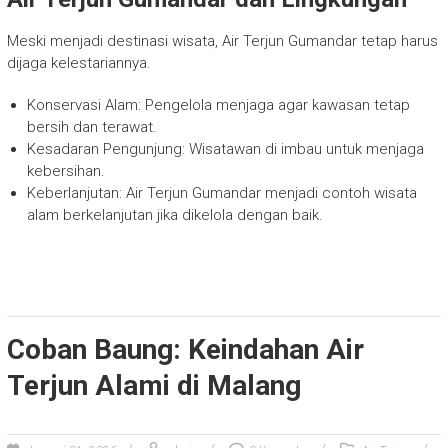
Meski menjadi destinasi wisata, Air Terjun Gumandar tetap harus
dijaga kelestariannya.
Konservasi Alam: Pengelola menjaga agar kawasan tetap
bersih dan terawat.
Kesadaran Pengunjung: Wisatawan di imbau untuk menjaga
kebersihan.
Keberlanjutan: Air Terjun Gumandar menjadi contoh wisata
alam berkelanjutan jika dikelola dengan baik.
Coban Baung: Keindahan Air
Terjun Alami di Malang