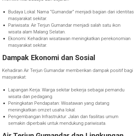
Budaya Lokal: Nama “Gumandar” menjadi bagian dari identitas
masyarakat sekitar.
Pariwisata: Air Terjun Gumandar menjadi salah satu ikon
wisata alam Malang Selatan.
Ekonomi: Kehadiran wisatawan meningkatkan perekonomian
masyarakat sekitar.
Dampak Ekonomi dan Sosial
Kehadiran Air Terjun Gumandar memberikan dampak positif bagi
masyarakat:
Lapangan Kerja: Warga sekitar bekerja sebagai pemandu
wisata dan pedagang.
Peningkatan Pendapatan: Wisatawan yang datang
meningkatkan omzet usaha lokal.
Pengembangan Infrastruktur: Jalan dan fasilitas umum
semakin diperbaiki untuk mendukung pariwisata.
Air Terjun Gumandar dan Lingkungan