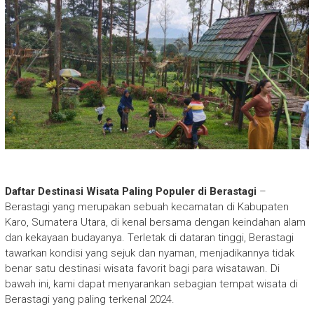
Daftar Destinasi Wisata Paling Populer di Berastagi
–
Berastagi yang merupakan sebuah kecamatan di Kabupaten
Karo, Sumatera Utara, di kenal bersama dengan keindahan alam
dan kekayaan budayanya. Terletak di dataran tinggi, Berastagi
tawarkan kondisi yang sejuk dan nyaman, menjadikannya tidak
benar satu destinasi wisata favorit bagi para wisatawan. Di
bawah ini, kami dapat menyarankan sebagian tempat wisata di
Berastagi yang paling terkenal 2024.