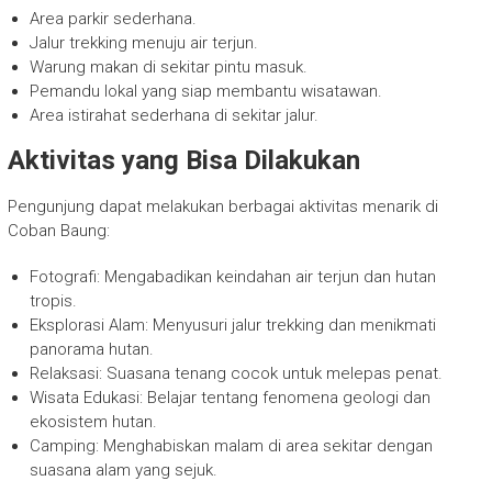
Area parkir sederhana.
Jalur trekking menuju air terjun.
Warung makan di sekitar pintu masuk.
Pemandu lokal yang siap membantu wisatawan.
Area istirahat sederhana di sekitar jalur.
Aktivitas yang Bisa Dilakukan
Pengunjung dapat melakukan berbagai aktivitas menarik di
Coban Baung:
Fotografi: Mengabadikan keindahan air terjun dan hutan
tropis.
Eksplorasi Alam: Menyusuri jalur trekking dan menikmati
panorama hutan.
Relaksasi: Suasana tenang cocok untuk melepas penat.
Wisata Edukasi: Belajar tentang fenomena geologi dan
ekosistem hutan.
Camping: Menghabiskan malam di area sekitar dengan
suasana alam yang sejuk.