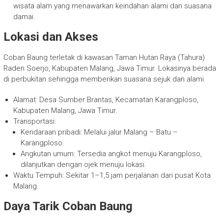
wisata alam yang menawarkan keindahan alami dan suasana
damai.
Lokasi dan Akses
Coban Baung terletak di kawasan Taman Hutan Raya (Tahura)
Raden Soerjo, Kabupaten Malang, Jawa Timur. Lokasinya berada
di perbukitan sehingga memberikan suasana sejuk dan alami.
Alamat: Desa Sumber Brantas, Kecamatan Karangploso,
Kabupaten Malang, Jawa Timur.
Transportasi:
Kendaraan pribadi: Melalui jalur Malang – Batu –
Karangploso.
Angkutan umum: Tersedia angkot menuju Karangploso,
dilanjutkan dengan ojek menuju lokasi.
Waktu Tempuh: Sekitar 1–1,5 jam perjalanan dari pusat Kota
Malang.
Daya Tarik Coban Baung