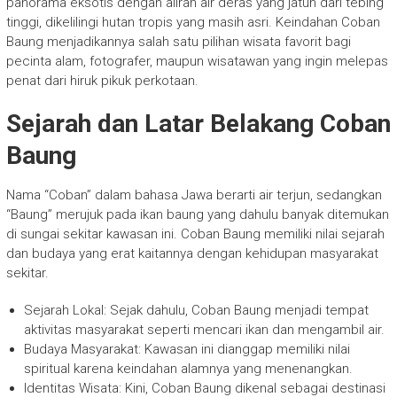
panorama eksotis dengan aliran air deras yang jatuh dari tebing
tinggi, dikelilingi hutan tropis yang masih asri. Keindahan Coban
Baung menjadikannya salah satu pilihan wisata favorit bagi
pecinta alam, fotografer, maupun wisatawan yang ingin melepas
penat dari hiruk pikuk perkotaan.
Sejarah dan Latar Belakang Coban
Baung
Nama “Coban” dalam bahasa Jawa berarti air terjun, sedangkan
“Baung” merujuk pada ikan baung yang dahulu banyak ditemukan
di sungai sekitar kawasan ini. Coban Baung memiliki nilai sejarah
dan budaya yang erat kaitannya dengan kehidupan masyarakat
sekitar.
Sejarah Lokal: Sejak dahulu, Coban Baung menjadi tempat
aktivitas masyarakat seperti mencari ikan dan mengambil air.
Budaya Masyarakat: Kawasan ini dianggap memiliki nilai
spiritual karena keindahan alamnya yang menenangkan.
Identitas Wisata: Kini, Coban Baung dikenal sebagai destinasi