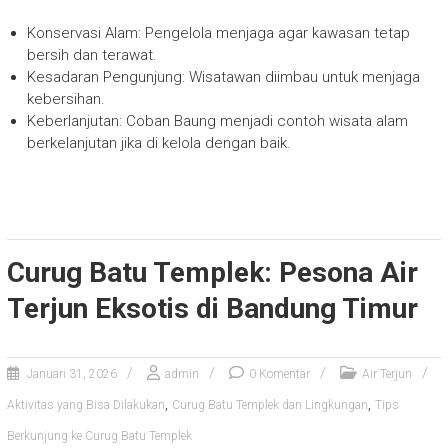
Konservasi Alam: Pengelola menjaga agar kawasan tetap
bersih dan terawat.
Kesadaran Pengunjung: Wisatawan diimbau untuk menjaga
kebersihan.
Keberlanjutan: Coban Baung menjadi contoh wisata alam
berkelanjutan jika di kelola dengan baik.
Curug Batu Templek: Pesona Air
Terjun Eksotis di Bandung Timur
Januari 31, 2026
admin
0 Komentar
Air Terjun
,
,
Aktivitas yang Bisa Dilakukan
Curug Batu Templek dan Lingkungan
Tips
Berkunjung ke Curug Batu Templek