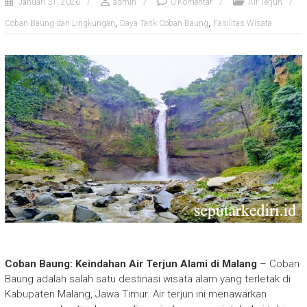
Januari 31, 2026
admin
0 Komentar
Air Terjun
,
,
Coban Baung dan Lingkungan
Daya Tarik Coban Baung
Fasilitas Wisata
Coban Baung: Keindahan Air Terjun Alami di Malang
– Coban
Baung adalah salah satu destinasi wisata alam yang terletak di
Kabupaten Malang, Jawa Timur. Air terjun ini menawarkan