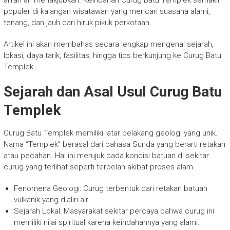
aliran air menakjubkan. Keindahan Curug Batu Templek semakin
populer di kalangan wisatawan yang mencari suasana alami,
tenang, dan jauh dari hiruk pikuk perkotaan.
Artikel ini akan membahas secara lengkap mengenai sejarah,
lokasi, daya tarik, fasilitas, hingga tips berkunjung ke Curug Batu
Templek.
Sejarah dan Asal Usul Curug Batu
Templek
Curug Batu Templek memiliki latar belakang geologi yang unik.
Nama “Templek” berasal dari bahasa Sunda yang berarti retakan
atau pecahan. Hal ini merujuk pada kondisi batuan di sekitar
curug yang terlihat seperti terbelah akibat proses alam.
Fenomena Geologi: Curug terbentuk dari retakan batuan
vulkanik yang dialiri air.
Sejarah Lokal: Masyarakat sekitar percaya bahwa curug ini
memiliki nilai spiritual karena keindahannya yang alami.