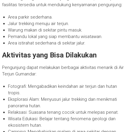
fasilitas tersedia untuk mendukung kenyamanan pengunjung:
Area parkir sederhana.
Jalur trekking menuju air terjun.
Warung makan di sekitar pintu masuk.
Pemandu lokal yang siap membantu wisatawan.
Area istirahat sederhana di sekitar jalur.
Aktivitas yang Bisa Dilakukan
Pengunjung dapat melakukan berbagai aktivitas menarik di Air
Terjun Gumandar:
Fotografi: Mengabadikan keindahan air terjun dan hutan
tropis.
Eksplorasi Alam: Menyusuri jalur trekking dan menikmati
panorama hutan.
Relaksasi: Suasana tenang cocok untuk melepas penat.
Wisata Edukasi: Belajar tentang fenomena geologi dan
ekosistem hutan.
Camping: Menghabiskan malam di area sekitar dengan