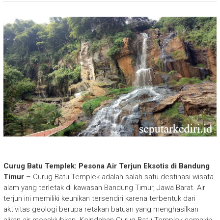
Curug Batu Templek: Pesona Air Terjun Eksotis di Bandung
Timur
– Curug Batu Templek adalah salah satu destinasi wisata
alam yang terletak di kawasan Bandung Timur, Jawa Barat. Air
terjun ini memiliki keunikan tersendiri karena terbentuk dari
aktivitas geologi berupa retakan batuan yang menghasilkan