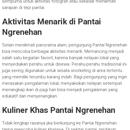
sempurna untuk aktivitas fotografi atau sekadar menikmati
sarapan di tepi pantai.
Aktivitas Menarik di Pantai
Ngrenehan
Selain menikmati panorama alam, pengunjung Pantai Ngrenehan
bisa mencoba berbagai aktivitas menarik. Memancing menjadi
salah satu kegiatan favorit, karena banyak nelayan lokal yang
menyediakan perahu untuk disewa. Perahu-perahu tradisional ini
juga sering digunakan untuk wisata snorkeling di area tertentu
yang memiliki terumbu karang indah. Bagi pengunjung yang ingin
merasakan pengalaman lokal, menyaksikan nelayan setempat
menangkap ikan di pagi hari bisa menjadi pengalaman yang
edukatif dan menyenangkan.
Kuliner Khas Pantai Ngrenehan
Tidak lengkap rasanya jika berkunjung ke Pantai Ngrenehan
tanpa mencoba kuliner khasnya. Di sekitar pantai, terdapat