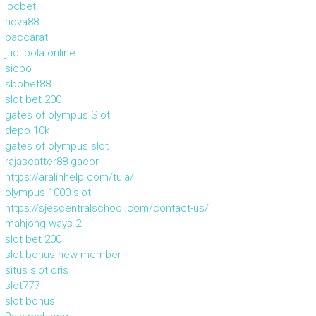
ibcbet
nova88
baccarat
judi bola online
sicbo
sbobet88
slot bet 200
gates of olympus Slot
depo 10k
gates of olympus slot
rajascatter88 gacor
https://aralinhelp.com/tula/
olympus 1000 slot
https://sjescentralschool.com/contact-us/
mahjong ways 2
slot bet 200
slot bonus new member
situs slot qris
slot777
slot bonus