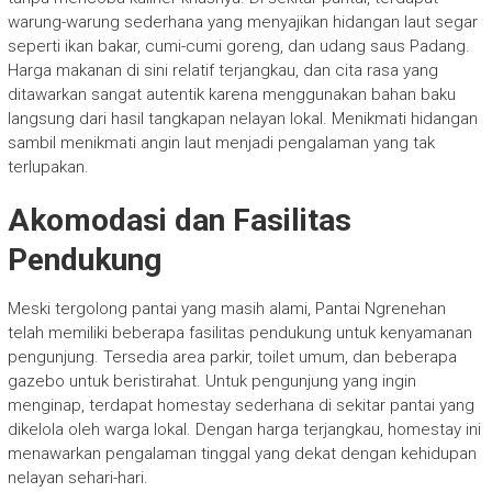
warung-warung sederhana yang menyajikan hidangan laut segar
seperti ikan bakar, cumi-cumi goreng, dan udang saus Padang.
Harga makanan di sini relatif terjangkau, dan cita rasa yang
ditawarkan sangat autentik karena menggunakan bahan baku
langsung dari hasil tangkapan nelayan lokal. Menikmati hidangan
sambil menikmati angin laut menjadi pengalaman yang tak
terlupakan.
Akomodasi dan Fasilitas
Pendukung
Meski tergolong pantai yang masih alami, Pantai Ngrenehan
telah memiliki beberapa fasilitas pendukung untuk kenyamanan
pengunjung. Tersedia area parkir, toilet umum, dan beberapa
gazebo untuk beristirahat. Untuk pengunjung yang ingin
menginap, terdapat homestay sederhana di sekitar pantai yang
dikelola oleh warga lokal. Dengan harga terjangkau, homestay ini
menawarkan pengalaman tinggal yang dekat dengan kehidupan
nelayan sehari-hari.