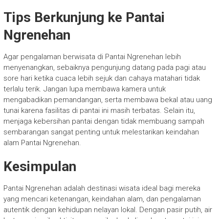
Tips Berkunjung ke Pantai
Ngrenehan
Agar pengalaman berwisata di Pantai Ngrenehan lebih
menyenangkan, sebaiknya pengunjung datang pada pagi atau
sore hari ketika cuaca lebih sejuk dan cahaya matahari tidak
terlalu terik. Jangan lupa membawa kamera untuk
mengabadikan pemandangan, serta membawa bekal atau uang
tunai karena fasilitas di pantai ini masih terbatas. Selain itu,
menjaga kebersihan pantai dengan tidak membuang sampah
sembarangan sangat penting untuk melestarikan keindahan
alam Pantai Ngrenehan.
Kesimpulan
Pantai Ngrenehan adalah destinasi wisata ideal bagi mereka
yang mencari ketenangan, keindahan alam, dan pengalaman
autentik dengan kehidupan nelayan lokal. Dengan pasir putih, air