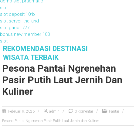
demo slot pragmatic
slot
slot deposit 10rb
slot server thailand
slot gacor 777
bonus new member 100
slot
S
REKOMENDASI DESTINASI
k
WISATA TERBAIK
i
Pesona Pantai Ngrenehan
p
t
Pasir Putih Laut Jernih Dan
o
c
Kuliner
o
n
t
Februari 9, 2026
admin
0 Komentar
Pantai
e
n
Pesona Pantai Ngrenehan Pasir Putih Laut Jernih dan Kuliner
t