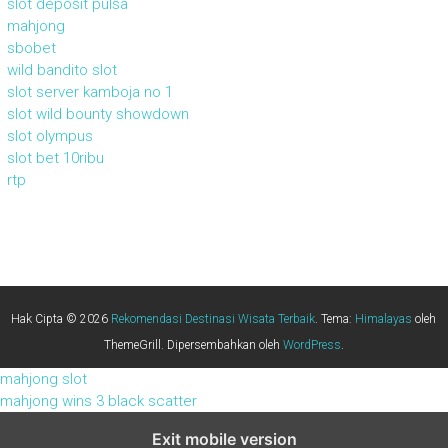
slot deposit pulsa
mahjong
sbobet
wild bandito slot
slot server kamboja no 1
slot wild bounty showdown
slot olympus
slot bet 10ribu
rtp
Hak Cipta © 2026
Rekomendasi Destinasi Wisata Terbaik
. Tema:
Himalayas
oleh
ThemeGrill. Dipersembahkan oleh
WordPress
.
mahjong slot
mahjong wins 3 black scatter
Exit mobile version