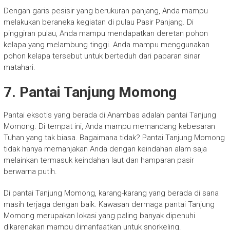
Dengan garis pesisir yang berukuran panjang, Anda mampu
melakukan beraneka kegiatan di pulau Pasir Panjang. Di
pinggiran pulau, Anda mampu mendapatkan deretan pohon
kelapa yang melambung tinggi. Anda mampu menggunakan
pohon kelapa tersebut untuk berteduh dari paparan sinar
matahari.
7. Pantai Tanjung Momong
Pantai eksotis yang berada di Anambas adalah pantai Tanjung
Momong. Di tempat ini, Anda mampu memandang kebesaran
Tuhan yang tak biasa. Bagaimana tidak? Pantai Tanjung Momong
tidak hanya memanjakan Anda dengan keindahan alam saja
melainkan termasuk keindahan laut dan hamparan pasir
berwarna putih.
Di pantai Tanjung Momong, karang-karang yang berada di sana
masih terjaga dengan baik. Kawasan dermaga pantai Tanjung
Momong merupakan lokasi yang paling banyak dipenuhi
dikarenakan mampu dimanfaatkan untuk snorkeling.