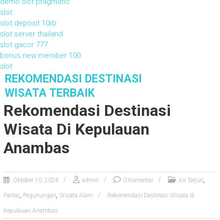
demo slot pragmatic
slot
slot deposit 10rb
slot server thailand
slot gacor 777
bonus new member 100
slot
S
REKOMENDASI DESTINASI
k
WISATA TERBAIK
i
Rekomendasi Destinasi
p
t
Wisata Di Kepulauan
o
c
Anambas
o
n
t
,
Oktober 10, 2024
admin
0 Komentar
Air Terjun
e
,
,
n
Pantai
Pegunungan
Wisata Alam
Rekomendasi Destinasi Wisata di
t
Kepulauan Anambas