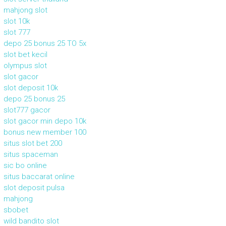
mahjong slot
slot 10k
slot 777
depo 25 bonus 25 TO 5x
slot bet kecil
olympus slot
slot gacor
slot deposit 10k
depo 25 bonus 25
slot777 gacor
slot gacor min depo 10k
bonus new member 100
situs slot bet 200
situs spaceman
sic bo online
situs baccarat online
slot deposit pulsa
mahjong
sbobet
wild bandito slot