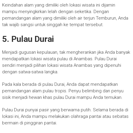
Keindahan alam yang dimiliki oleh lokasi wisata ini dijamin
mampu menyingkirkan lelah dengan seketika. Dengan
pemandangan alam yang dimiliki oleh air terjun Temburun, Anda
tak wajib sangsi untuk singgah ke tempat tersebut.
5. Pulau Durai
Menjadi gugusan kepulauan, tak mengherankan jika Anda banyak
mendapatkan lokasi wisata pulau di Anambas. Pulau Durai
sendiri menjadi pilihan lokasi wisata Anambas yang dipenuhi
dengan satwa-satwa langka.
Pada kala berada di pulau Durai, Anda dapat mendapatkan
pemandangan alam pulau tropis. Penyu belimbing dan penyu
sisik menjadi hewan khas pulau Durai mampu Anda temukan.
Pulau Durai punyai pasir yang berwarna putih. Selama berada di
lokasi ini, Anda mampu melakukan olahraga pantai atau sebatas
bermain di pinggiran pantai.