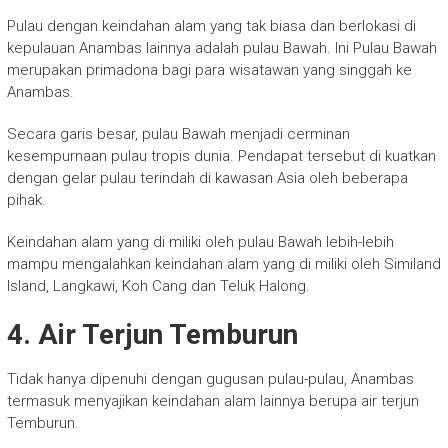
Pulau dengan keindahan alam yang tak biasa dan berlokasi di
kepulauan Anambas lainnya adalah pulau Bawah. Ini Pulau Bawah
merupakan primadona bagi para wisatawan yang singgah ke
Anambas.
Secara garis besar, pulau Bawah menjadi cerminan
kesempurnaan pulau tropis dunia. Pendapat tersebut di kuatkan
dengan gelar pulau terindah di kawasan Asia oleh beberapa
pihak.
Keindahan alam yang di miliki oleh pulau Bawah lebih-lebih
mampu mengalahkan keindahan alam yang di miliki oleh Similand
Island, Langkawi, Koh Cang dan Teluk Halong.
4. Air Terjun Temburun
Tidak hanya dipenuhi dengan gugusan pulau-pulau, Anambas
termasuk menyajikan keindahan alam lainnya berupa air terjun
Temburun.