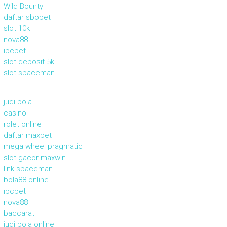
Wild Bounty
daftar sbobet
slot 10k
nova88
ibcbet
slot deposit 5k
slot spaceman
judi bola
casino
rolet online
daftar maxbet
mega wheel pragmatic
slot gacor maxwin
link spaceman
bola88 online
ibcbet
nova88
baccarat
judi bola online