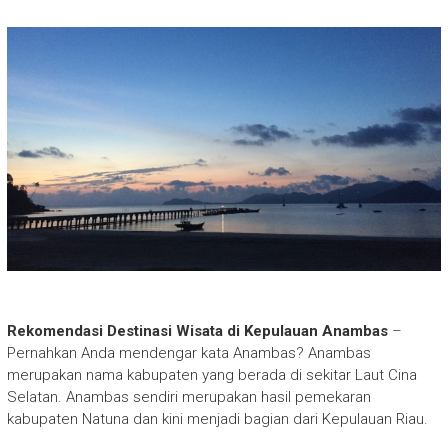
Rekomendasi Destinasi Wisata di Kepulauan Anambas
–
Pernahkan Anda mendengar kata Anambas? Anambas
merupakan nama kabupaten yang berada di sekitar Laut Cina
Selatan. Anambas sendiri merupakan hasil pemekaran
kabupaten Natuna dan kini menjadi bagian dari Kepulauan Riau.