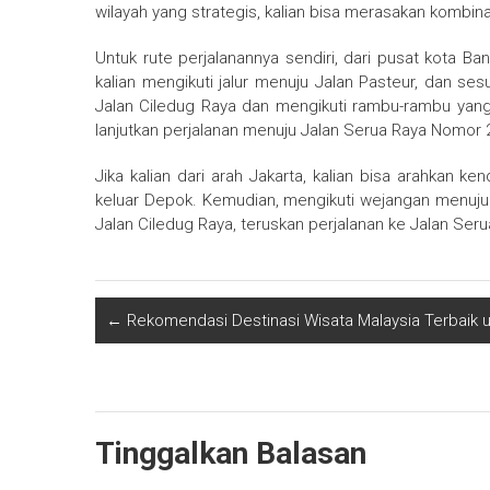
wilayah yang strategis, kalian bisa merasakan kombin
Untuk rute perjalanannya sendiri, dari pusat kota B
kalian mengikuti jalur menuju Jalan Pasteur, dan se
Jalan Ciledug Raya dan mengikuti rambu-rambu yan
lanjutkan perjalanan menuju Jalan Serua Raya Nomor 
Jika kalian dari arah Jakarta, kalian bisa arahkan k
keluar Depok. Kemudian, mengikuti wejangan menuju 
Jalan Ciledug Raya, teruskan perjalanan ke Jalan Seru
←
Rekomendasi Destinasi Wisata Malaysia Terbaik u
Tinggalkan Balasan