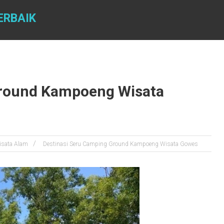
ERBAIK
Ground Kampoeng Wisata
isata Alam
Destinasi Seru Camping Ground Kampoeng Wisata Gowes