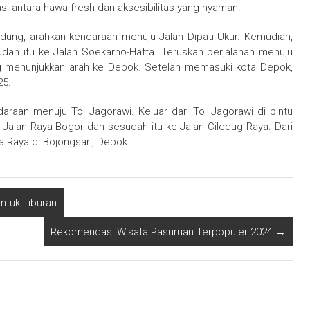
asi antara hawa fresh dan aksesibilitas yang nyaman.
andung, arahkan kendaraan menuju Jalan Dipati Ukur. Kemudian,
sudah itu ke Jalan Soekarno-Hatta. Teruskan perjalanan menuju
g menunjukkan arah ke Depok. Setelah memasuki kota Depok,
25.
endaraan menuju Tol Jagorawi. Keluar dari Tol Jagorawi di pintu
Jalan Raya Bogor dan sesudah itu ke Jalan Ciledug Raya. Dari
a Raya di Bojongsari, Depok.
ntuk Liburan
Rekomendasi Wisata Pasuruan Terpopuler 2024
→