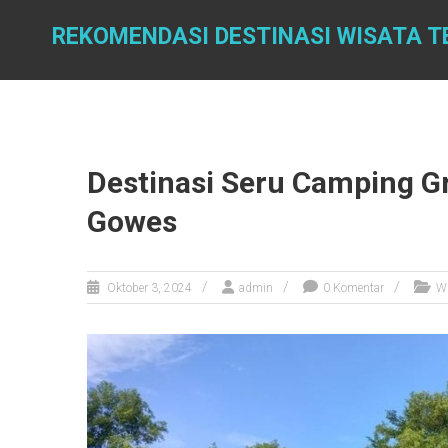
Skip
to
REKOMENDASI DESTINASI WISATA T
content
Destinasi Seru Camping 
Gowes
Oktober 3, 2024
admin
0 Komentar
W