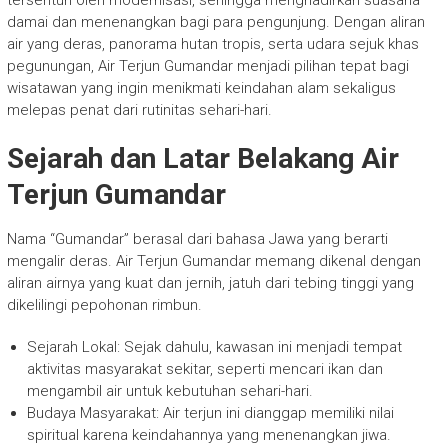
tersentuh oleh modernisasi, sehingga menghadirkan suasana
damai dan menenangkan bagi para pengunjung. Dengan aliran
air yang deras, panorama hutan tropis, serta udara sejuk khas
pegunungan, Air Terjun Gumandar menjadi pilihan tepat bagi
wisatawan yang ingin menikmati keindahan alam sekaligus
melepas penat dari rutinitas sehari-hari.
Sejarah dan Latar Belakang Air
Terjun Gumandar
Nama “Gumandar” berasal dari bahasa Jawa yang berarti
mengalir deras. Air Terjun Gumandar memang dikenal dengan
aliran airnya yang kuat dan jernih, jatuh dari tebing tinggi yang
dikelilingi pepohonan rimbun.
Sejarah Lokal: Sejak dahulu, kawasan ini menjadi tempat
aktivitas masyarakat sekitar, seperti mencari ikan dan
mengambil air untuk kebutuhan sehari-hari.
Budaya Masyarakat: Air terjun ini dianggap memiliki nilai
spiritual karena keindahannya yang menenangkan jiwa.