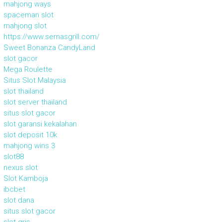
mahjong ways
spaceman slot
mahjong slot
https://www.sernasgrill.com/
Sweet Bonanza CandyLand
slot gacor
Mega Roulette
Situs Slot Malaysia
slot thailand
slot server thailand
situs slot gacor
slot garansi kekalahan
slot deposit 10k
mahjong wins 3
slot88
nexus slot
Slot Kamboja
ibcbet
slot dana
situs slot gacor
slot qris