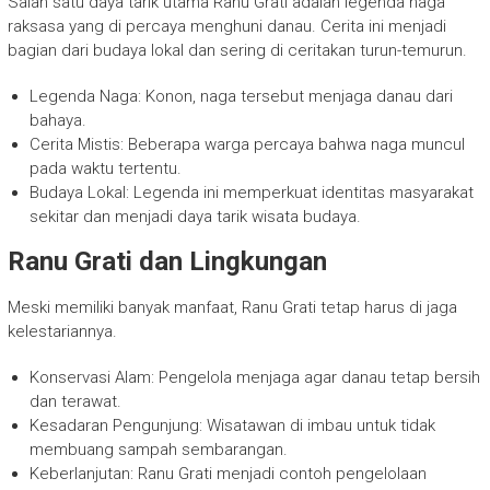
Salah satu daya tarik utama Ranu Grati adalah legenda naga
raksasa yang di percaya menghuni danau. Cerita ini menjadi
bagian dari budaya lokal dan sering di ceritakan turun-temurun.
Legenda Naga: Konon, naga tersebut menjaga danau dari
bahaya.
Cerita Mistis: Beberapa warga percaya bahwa naga muncul
pada waktu tertentu.
Budaya Lokal: Legenda ini memperkuat identitas masyarakat
sekitar dan menjadi daya tarik wisata budaya.
Ranu Grati dan Lingkungan
Meski memiliki banyak manfaat, Ranu Grati tetap harus di jaga
kelestariannya.
Konservasi Alam: Pengelola menjaga agar danau tetap bersih
dan terawat.
Kesadaran Pengunjung: Wisatawan di imbau untuk tidak
membuang sampah sembarangan.
Keberlanjutan: Ranu Grati menjadi contoh pengelolaan