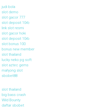
judi bola
slot demo
slot gacor 777
slot deposit 10rb
link slot resmi
slot gacor hoki
slot deposit 10rb
slot bonus 100
bonus new member
slot thailand
lucky neko pg soft
slot aztec gems
mahjong slot
sbobet88
slot thailand
big bass crash
Wild Bounty
daftar sbobet