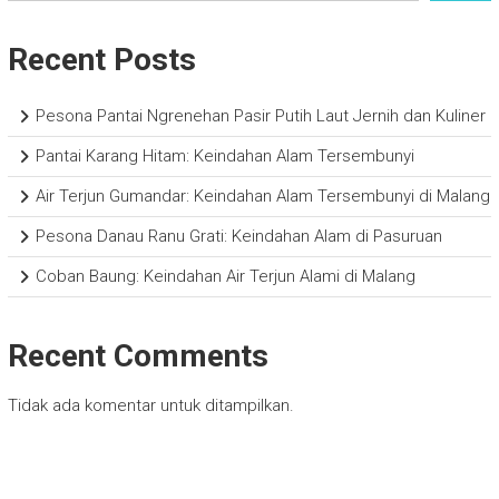
Recent Posts
Pesona Pantai Ngrenehan Pasir Putih Laut Jernih dan Kuliner
Pantai Karang Hitam: Keindahan Alam Tersembunyi
Air Terjun Gumandar: Keindahan Alam Tersembunyi di Malang
Pesona Danau Ranu Grati: Keindahan Alam di Pasuruan
Coban Baung: Keindahan Air Terjun Alami di Malang
Recent Comments
Tidak ada komentar untuk ditampilkan.