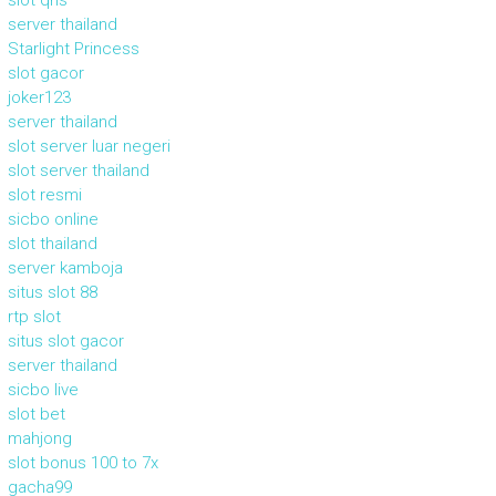
server thailand
Starlight Princess
slot gacor
joker123
server thailand
slot server luar negeri
slot server thailand
slot resmi
sicbo online
slot thailand
server kamboja
situs slot 88
rtp slot
situs slot gacor
server thailand
sicbo live
slot bet
mahjong
slot bonus 100 to 7x
gacha99