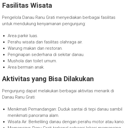
Fasilitas Wisata
Pengelola Danau Ranu Grati menyediakan berbagai fasilitas
untuk mendukung kenyamanan pengunjung:
Area parkir luas.
Perahu wisata dan fasilitas olahraga air.
Warung makan dan restoran.
Penginapan sederhana di sekitar danau.
Mushola dan toilet umum.
Area bermain anak.
Aktivitas yang Bisa Dilakukan
Pengunjung dapat melakukan berbagai aktivitas menarik di
Danau Ranu Grati:
Menikmati Pemandangan: Duduk santai di tepi danau sambil
menikmati panorama alam.
Wisata Air: Berkeliling danau dengan perahu motor atau kano.
Memancing: Ranu Grati terkenal sebagai lokasi memancing