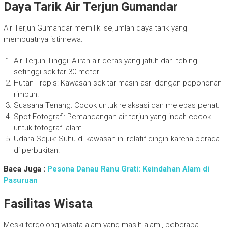
Daya Tarik Air Terjun Gumandar
Air Terjun Gumandar memiliki sejumlah daya tarik yang
membuatnya istimewa:
Air Terjun Tinggi: Aliran air deras yang jatuh dari tebing
setinggi sekitar 30 meter.
Hutan Tropis: Kawasan sekitar masih asri dengan pepohonan
rimbun.
Suasana Tenang: Cocok untuk relaksasi dan melepas penat.
Spot Fotografi: Pemandangan air terjun yang indah cocok
untuk fotografi alam.
Udara Sejuk: Suhu di kawasan ini relatif dingin karena berada
di perbukitan.
Baca Juga :
Pesona Danau Ranu Grati: Keindahan Alam di
Pasuruan
Fasilitas Wisata
Meski tergolong wisata alam yang masih alami, beberapa