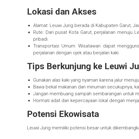
Lokasi dan Akses
Alamat: Leuwi Jurig berada di Kabupaten Garut, Ja
Rute: Dari pusat Kota Garut, perjalanan menuju
pribadi.
Transportasi Umum: Wisatawan dapat menggunak
perjalanan dengan ojek atau berjalan kaki.
Tips Berkunjung ke Leuwi Ju
Gunakan alas kaki yang nyaman karena jalur menuju 
Bawa bekal makanan dan minuman secukupnya, karena
Jangan membuang sampah sembarangan untuk men
Hormati adat dan kepercayaan lokal dengan menja
Potensi Ekowisata
Leuwi Jurig memiliki potensi besar untuk dikembangk