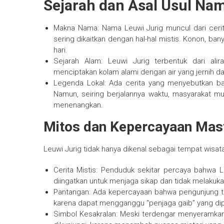
Sejarah dan Asal Usul Na
Makna Nama: Nama Leuwi Jurig muncul dari cerit
sering dikaitkan dengan hal-hal mistis. Konon, b
hari.
Sejarah Alam: Leuwi Jurig terbentuk dari ali
menciptakan kolam alami dengan air yang jernih da
Legenda Lokal: Ada cerita yang menyebutkan b
Namun, seiring berjalannya waktu, masyarakat mul
menenangkan.
Mitos dan Kepercayaan Mas
Leuwi Jurig tidak hanya dikenal sebagai tempat wisata,
Cerita Mistis: Penduduk sekitar percaya bahwa Le
diingatkan untuk menjaga sikap dan tidak melakuka
Pantangan: Ada kepercayaan bahwa pengunjung tid
karena dapat mengganggu “penjaga gaib” yang dip
Simbol Kesakralan: Meski terdengar menyeramkan,