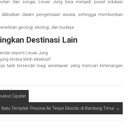
utan dan sungai, Leuwi Jurig bisa menjadi pusat edukasi
dilibatkan dalam pengelolaan wisata, sehingga memberikan
enelitian geologi, ekologi, dan budaya.
ingkan Destinasi Lain
genda seperti Leuwi Jurig.
ng terasa lebih eksklusif.
aya tarik tersendiri bagi wisatawan yang mencari ketenangan
uleut Cipatat
 Batu Templek: Pesona Air Terjun Eksotis di Bandung Timur
→