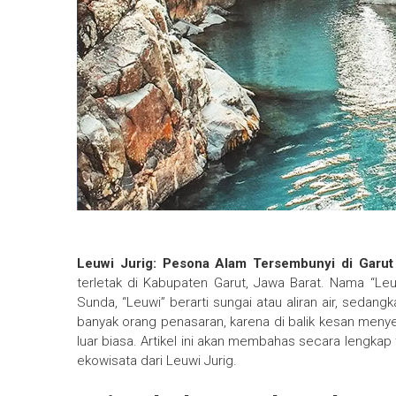
Leuwi Jurig: Pesona Alam Tersembunyi di Garut
terletak di Kabupaten Garut, Jawa Barat. Nama “Leuw
Sunda, “Leuwi” berarti sungai atau aliran air, sedan
banyak orang penasaran, karena di balik kesan meny
luar biasa. Artikel ini akan membahas secara lengkap 
ekowisata dari Leuwi Jurig.