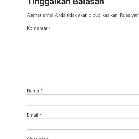
Tinggalkan Balasan
Alamat email Anda tidak akan dipublikasikan.
Ruas yan
Komentar
*
Nama
*
Email
*