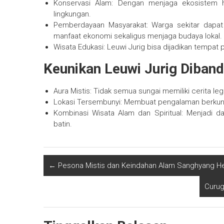
Konservasi Alam: Dengan menjaga ekosistem h
lingkungan.
Pemberdayaan Masyarakat: Warga sekitar dapat 
manfaat ekonomi sekaligus menjaga budaya lokal.
Wisata Edukasi: Leuwi Jurig bisa dijadikan tempat p
Keunikan Leuwi Jurig Diband
Aura Mistis: Tidak semua sungai memiliki cerita le
Lokasi Tersembunyi: Membuat pengalaman berkunju
Kombinasi Wisata Alam dan Spiritual: Menjadi d
batin.
←
Pesona Mistis dan Keindahan Alam Sanghyang He
Curug