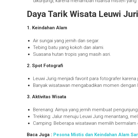
dikunjungi, karena menambah nuansa misteri yang
Daya Tarik Wisata Leuwi Jur
1. Keindahan Alam
Air sungai yang jernih dan segar.
Tebing batu yang kokoh dan alami.
Suasana hutan tropis yang masih asri.
2. Spot Fotografi
Leuwi Jurig menjadi favorit para fotografer karen
Banyak wisatawan mengabadikan momen dengan lat
3. Aktivitas Wisata
Berenang: Airnya yang jernih membuat pengunjung
Trekking: Jalur menuju Leuwi Jurig menantang, me
Camping: Beberapa wisatawan memilih bermalam di
Baca Juga :
Pesona Mistis dan Keindahan Alam Sa