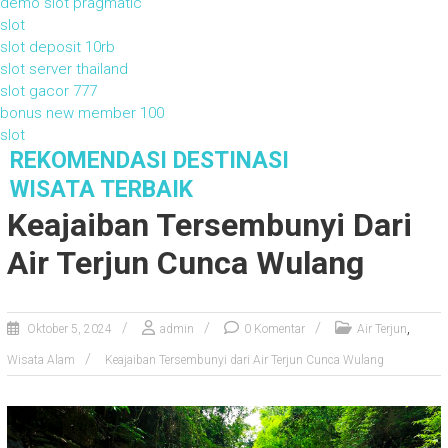
demo slot pragmatic
slot
slot deposit 10rb
slot server thailand
slot gacor 777
bonus new member 100
slot
S
REKOMENDASI DESTINASI
k
WISATA TERBAIK
i
Keajaiban Tersembunyi Dari
p
t
Air Terjun Cunca Wulang
o
c
o
,
Oktober 5, 2024
admin
0 Komentar
Air Terjun
n
t
Wisata Alam
Keajaiban Tersembunyi dari Air Terjun Cunca Wulang
e
n
t