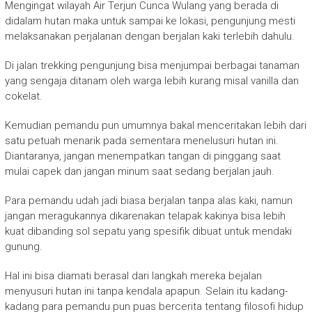
Mengingat wilayah Air Terjun Cunca Wulang yang berada di
didalam hutan maka untuk sampai ke lokasi, pengunjung mesti
melaksanakan perjalanan dengan berjalan kaki terlebih dahulu.
Di jalan trekking pengunjung bisa menjumpai berbagai tanaman
yang sengaja ditanam oleh warga lebih kurang misal vanilla dan
cokelat.
Kemudian pemandu pun umumnya bakal menceritakan lebih dari
satu petuah menarik pada sementara menelusuri hutan ini.
Diantaranya, jangan menempatkan tangan di pinggang saat
mulai capek dan jangan minum saat sedang berjalan jauh.
Para pemandu udah jadi biasa berjalan tanpa alas kaki, namun
jangan meragukannya dikarenakan telapak kakinya bisa lebih
kuat dibanding sol sepatu yang spesifik dibuat untuk mendaki
gunung.
Hal ini bisa diamati berasal dari langkah mereka bejalan
menyusuri hutan ini tanpa kendala apapun. Selain itu kadang-
kadang para pemandu pun puas bercerita tentang filosofi hidup