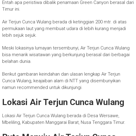
Entah apa peristiwa dibalik penamaan Green Canyon berasal dari
Timur ini.
Air Terjun Cunca Wulang berada di ketinggian 200 mtr. di atas
permukaan laut yang membuat udara di lebih kurang menjadi
lebih sejuk sejuk.
Meski lokasinya lumayan tersembunyi, Air Terjun Cunca Wulang
bisa menarik wisatawan yang berkunjung berasal dari berbagai
belahan dunia.
Berikut gambaran keindahan dan ulasan lengkap Air Terjun
Cunca Wulang, keajaiban alam di NTT yang disembunyikan
namun recommended untuk dikunjungi.
Lokasi Air Terjun Cunca Wulang
Lokasi Air Terjun Cunca Wulang berada di Desa Wersawe,
Mbeliling, Kabupaten Manggarai Barat, Nusa Tenggara Timur.