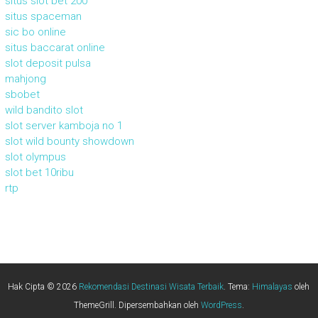
situs slot bet 200
situs spaceman
sic bo online
situs baccarat online
slot deposit pulsa
mahjong
sbobet
wild bandito slot
slot server kamboja no 1
slot wild bounty showdown
slot olympus
slot bet 10ribu
rtp
Hak Cipta © 2026
Rekomendasi Destinasi Wisata Terbaik
. Tema:
Himalayas
oleh
ThemeGrill. Dipersembahkan oleh
WordPress
.