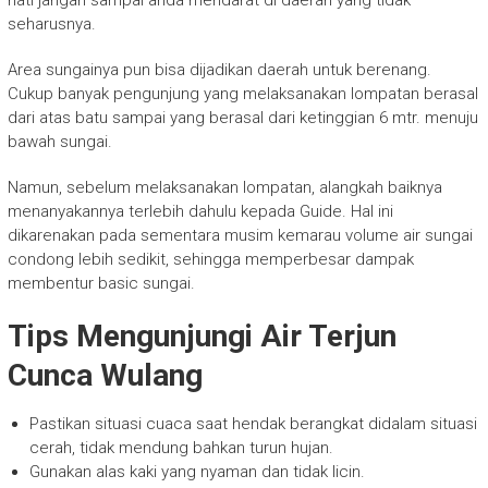
hati jangan sampai anda mendarat di daerah yang tidak
seharusnya.
Area sungainya pun bisa dijadikan daerah untuk berenang.
Cukup banyak pengunjung yang melaksanakan lompatan berasal
dari atas batu sampai yang berasal dari ketinggian 6 mtr. menuju
bawah sungai.
Namun, sebelum melaksanakan lompatan, alangkah baiknya
menanyakannya terlebih dahulu kepada Guide. Hal ini
dikarenakan pada sementara musim kemarau volume air sungai
condong lebih sedikit, sehingga memperbesar dampak
membentur basic sungai.
Tips Mengunjungi Air Terjun
Cunca Wulang
Pastikan situasi cuaca saat hendak berangkat didalam situasi
cerah, tidak mendung bahkan turun hujan.
Gunakan alas kaki yang nyaman dan tidak licin.