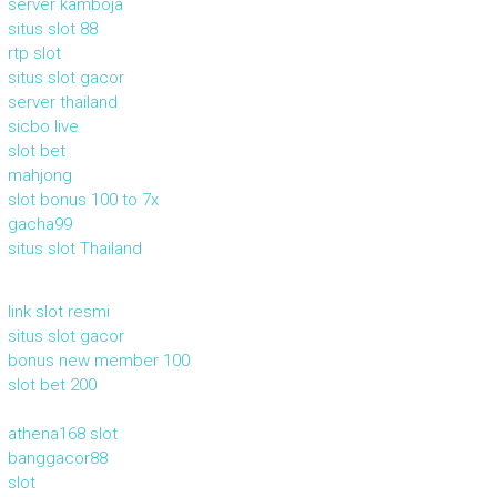
server kamboja
situs slot 88
rtp slot
situs slot gacor
server thailand
sicbo live
slot bet
mahjong
slot bonus 100 to 7x
gacha99
situs slot Thailand
link slot resmi
situs slot gacor
bonus new member 100
slot bet 200
athena168 slot
banggacor88
slot