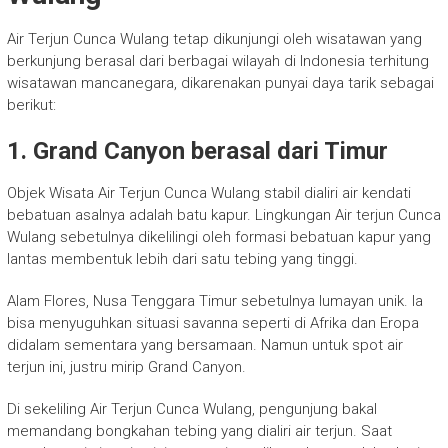
Air Terjun Cunca Wulang tetap dikunjungi oleh wisatawan yang
berkunjung berasal dari berbagai wilayah di Indonesia terhitung
wisatawan mancanegara, dikarenakan punyai daya tarik sebagai
berikut:
1. Grand Canyon berasal dari Timur
Objek Wisata Air Terjun Cunca Wulang stabil dialiri air kendati
bebatuan asalnya adalah batu kapur. Lingkungan Air terjun Cunca
Wulang sebetulnya dikelilingi oleh formasi bebatuan kapur yang
lantas membentuk lebih dari satu tebing yang tinggi.
Alam Flores, Nusa Tenggara Timur sebetulnya lumayan unik. Ia
bisa menyuguhkan situasi savanna seperti di Afrika dan Eropa
didalam sementara yang bersamaan. Namun untuk spot air
terjun ini, justru mirip Grand Canyon.
Di sekeliling Air Terjun Cunca Wulang, pengunjung bakal
memandang bongkahan tebing yang dialiri air terjun. Saat