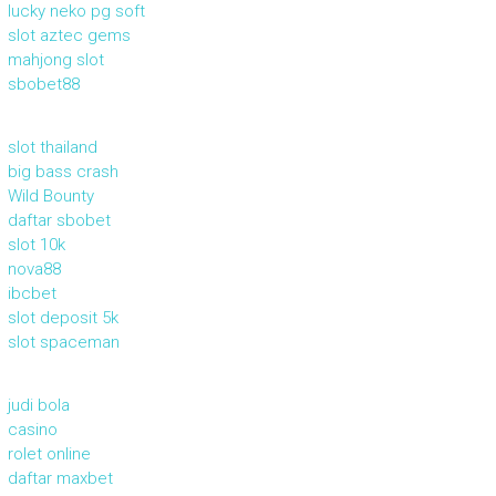
lucky neko pg soft
slot aztec gems
mahjong slot
sbobet88
slot thailand
big bass crash
Wild Bounty
daftar sbobet
slot 10k
nova88
ibcbet
slot deposit 5k
slot spaceman
judi bola
casino
rolet online
daftar maxbet