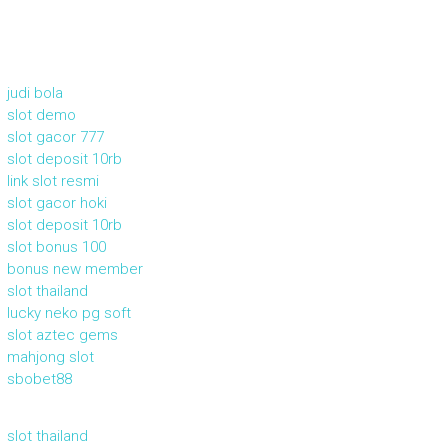
judi bola
slot demo
slot gacor 777
slot deposit 10rb
link slot resmi
slot gacor hoki
slot deposit 10rb
slot bonus 100
bonus new member
slot thailand
lucky neko pg soft
slot aztec gems
mahjong slot
sbobet88
slot thailand