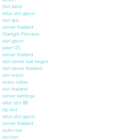
slot dana
situs slot gacor
slot qris
server thailand
Starlight Princess
slot gacor
joker123
server thailand
slot server luar negeri
slot server thailand
slot resmi
sicbo online
slot thailand
server kamboja
situs slot 88
rtp slot
situs slot gacor
server thailand
sicbo live
slot bet