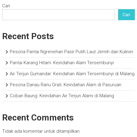
Cari
Cari
Recent Posts
Pesona Pantai Ngrenehan Pasir Putih Laut Jernih dan Kuliner
Pantai Karang Hitam: Keindahan Alam Tersembunyi
Air Terjun Gumandar: Keindahan Alam Tersembunyi di Malang
Pesona Danau Ranu Grati: Keindahan Alam di Pasuruan
Coban Baung: Keindahan Air Terjun Alami di Malang
Recent Comments
Tidak ada komentar untuk ditampilkan.