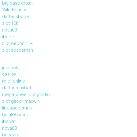
big bass crash
Wild Bounty
daftar sbobet
slot 10k
nova88
ibcbet
slot deposit 5k
slot spaceman
judi bola
casino
rolet online
daftar maxbet
mega wheel pragmatic
slot gacor maxwin
link spaceman
bola88 online
ibcbet
nova88
baccarat