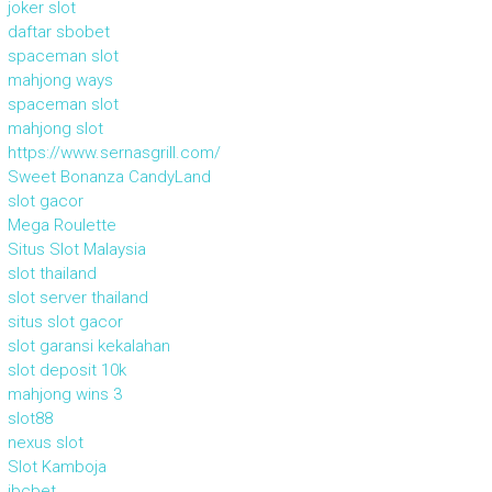
joker slot
daftar sbobet
spaceman slot
mahjong ways
spaceman slot
mahjong slot
https://www.sernasgrill.com/
Sweet Bonanza CandyLand
slot gacor
Mega Roulette
Situs Slot Malaysia
slot thailand
slot server thailand
situs slot gacor
slot garansi kekalahan
slot deposit 10k
mahjong wins 3
slot88
nexus slot
Slot Kamboja
ibcbet