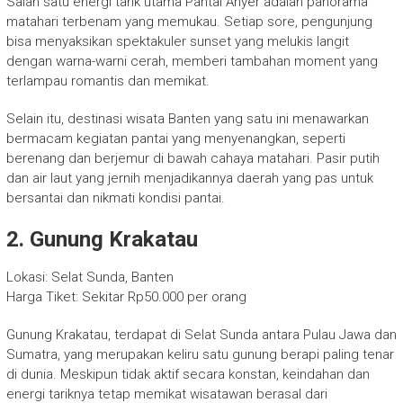
Salah satu energi tarik utama Pantai Anyer adalah panorama
matahari terbenam yang memukau. Setiap sore, pengunjung
bisa menyaksikan spektakuler sunset yang melukis langit
dengan warna-warni cerah, memberi tambahan moment yang
terlampau romantis dan memikat.
Selain itu, destinasi wisata Banten yang satu ini menawarkan
bermacam kegiatan pantai yang menyenangkan, seperti
berenang dan berjemur di bawah cahaya matahari. Pasir putih
dan air laut yang jernih menjadikannya daerah yang pas untuk
bersantai dan nikmati kondisi pantai.
2. Gunung Krakatau
Lokasi: Selat Sunda, Banten
Harga Tiket: Sekitar Rp50.000 per orang
Gunung Krakatau, terdapat di Selat Sunda antara Pulau Jawa dan
Sumatra, yang merupakan keliru satu gunung berapi paling tenar
di dunia. Meskipun tidak aktif secara konstan, keindahan dan
energi tariknya tetap memikat wisatawan berasal dari