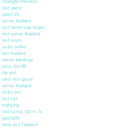
Starlight Princess
slot gacor
joker123
server thailand
slot server luar negeri
slot server thailand
slot resmi
sicbo online
slot thailand
server kamboja
situs slot 88
rtp slot
situs slot gacor
server thailand
sicbo live
slot bet
mahjong
slot bonus 100 to 7x
gacha99
situs slot Thailand