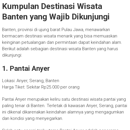
Kumpulan Destinasi Wisata
Banten yang Wajib Dikunjungi
Banten, provinsi di ujung barat Pulau Jawa, menawarkan
bermacam destinasi wisata menarik yang bisa memuaskan
keinginan petualangan dan permintaan dapat keindahan alam.
Berikut adalah sebagian destinasi wisata Banten yang harus
dikunjungi:
1. Pantai Anyer
Lokasi: Anyer, Serang, Banten
Harga Tiket: Sekitar Rp25.000 per orang
Pantai Anyer merupakan keliru satu destinasi wisata pantai yang
paling tenar di Banten. Terletak di kawasan Anyer, Serang, pantai
ini dikenal dikarenakan keindahan alamnya yang mengagumkan
dan kondisi yang menyegarkan.