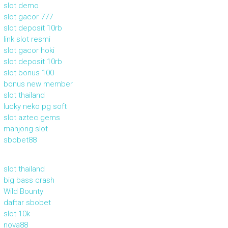
slot demo
slot gacor 777
slot deposit 10rb
link slot resmi
slot gacor hoki
slot deposit 10rb
slot bonus 100
bonus new member
slot thailand
lucky neko pg soft
slot aztec gems
mahjong slot
sbobet88
slot thailand
big bass crash
Wild Bounty
daftar sbobet
slot 10k
nova88