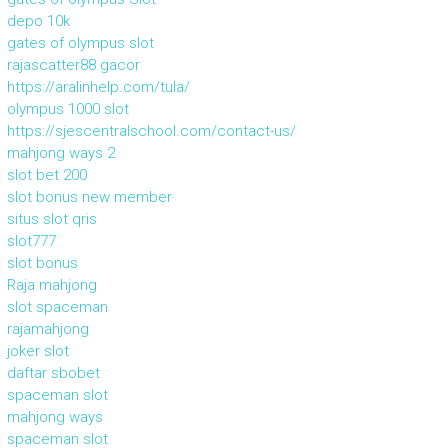
depo 10k
gates of olympus slot
rajascatter88 gacor
https://aralinhelp.com/tula/
olympus 1000 slot
https://sjescentralschool.com/contact-us/
mahjong ways 2
slot bet 200
slot bonus new member
situs slot qris
slot777
slot bonus
Raja mahjong
slot spaceman
rajamahjong
joker slot
daftar sbobet
spaceman slot
mahjong ways
spaceman slot