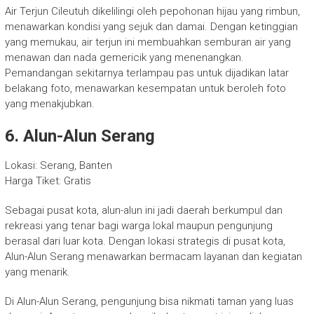
Air Terjun Cileutuh dikelilingi oleh pepohonan hijau yang rimbun,
menawarkan kondisi yang sejuk dan damai. Dengan ketinggian
yang memukau, air terjun ini membuahkan semburan air yang
menawan dan nada gemericik yang menenangkan.
Pemandangan sekitarnya terlampau pas untuk dijadikan latar
belakang foto, menawarkan kesempatan untuk beroleh foto
yang menakjubkan.
6. Alun-Alun Serang
Lokasi: Serang, Banten
Harga Tiket: Gratis
Sebagai pusat kota, alun-alun ini jadi daerah berkumpul dan
rekreasi yang tenar bagi warga lokal maupun pengunjung
berasal dari luar kota. Dengan lokasi strategis di pusat kota,
Alun-Alun Serang menawarkan bermacam layanan dan kegiatan
yang menarik.
Di Alun-Alun Serang, pengunjung bisa nikmati taman yang luas