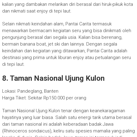
kalian yang dambakan melarikan diri berasal dari hiruk-pikuk kota
dan nikmati saat enjoy di tepi laut.
Selain nikmati keindahan alam, Pantai Carita termasuk
menawarkan bermacam kegiatan seru yang bisa dinikmati oleh
pengunjung berasal dari segala usia. Kalian bisa berenang,
bermain banana boat, jet ski dan lainnya. Dengan segala
keindahan dan kegiatan yang ditawarkan, Pantai Carita adalah
destinasi yang prima untuk liburan enjoy atau petualangan seru
di tepi laut.
8. Taman Nasional Ujung Kulon
Lokasi: Pandeglang, Banten
Harga Tiket: Sekitar Rp150.000 per orang
Taman Nasional Ujung Kulon tenar dengan keanekaragaman
hayatinya yang luar biasa. Salah satu energi tarik utama berasal
dari taman nasional ini adalah keberadaan badak Jawa
(Rhinoceros sondaicus), keliru satu spesies mamalia yang paling