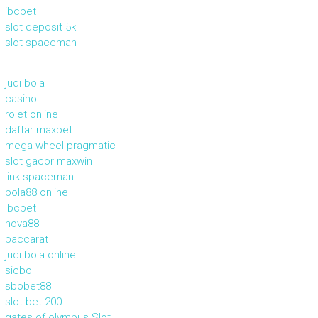
ibcbet
slot deposit 5k
slot spaceman
judi bola
casino
rolet online
daftar maxbet
mega wheel pragmatic
slot gacor maxwin
link spaceman
bola88 online
ibcbet
nova88
baccarat
judi bola online
sicbo
sbobet88
slot bet 200
gates of olympus Slot