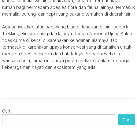
langka di dunia. Selain badak Jawa, taman ini termasuk jadi
rumah bagi bermacam spesies flora dan fauna lainnya, termasuk
mamalia, burung, dan reptil yang sukar ditemukan di daerah lain.
Ada banyak kegiatan seru yang bisa di tunaikan di sini, seperti
Trekking, Birdwatching dan lainnya. Taman Nasional Ujung Kulon
tidak cuma di kenal di karenakan keindahan alamnya, tapi
termasuk di karenakan upaya konservasi yang di tunaikan untuk
menjaga spesies langka dan habitatnya. Sebagai web site
warisan dunia, taman ini punya peran mutlak di dalam menjaga
keberagaman hayati dan ekosistem yang ada.
Cari
Cari