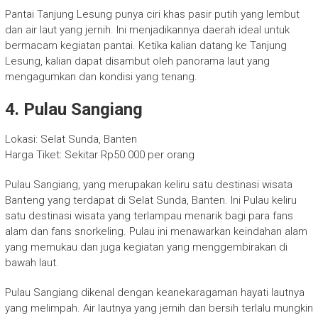
Pantai Tanjung Lesung punya ciri khas pasir putih yang lembut
dan air laut yang jernih. Ini menjadikannya daerah ideal untuk
bermacam kegiatan pantai. Ketika kalian datang ke Tanjung
Lesung, kalian dapat disambut oleh panorama laut yang
mengagumkan dan kondisi yang tenang.
4. Pulau Sangiang
Lokasi: Selat Sunda, Banten
Harga Tiket: Sekitar Rp50.000 per orang
Pulau Sangiang, yang merupakan keliru satu destinasi wisata
Banteng yang terdapat di Selat Sunda, Banten. Ini Pulau keliru
satu destinasi wisata yang terlampau menarik bagi para fans
alam dan fans snorkeling. Pulau ini menawarkan keindahan alam
yang memukau dan juga kegiatan yang menggembirakan di
bawah laut.
Pulau Sangiang dikenal dengan keanekaragaman hayati lautnya
yang melimpah. Air lautnya yang jernih dan bersih terlalu mungkin