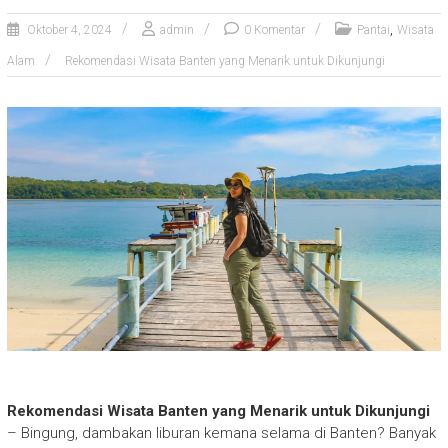
,
Oktober 4, 2024
admin
0 Komentar
Pantai
Wisata
Alam
Rekomendasi Wisata Banten yang Menarik untuk Dikunjungi
Rekomendasi Wisata Banten yang Menarik untuk Dikunjungi
– Bingung, dambakan liburan kemana selama di Banten? Banyak