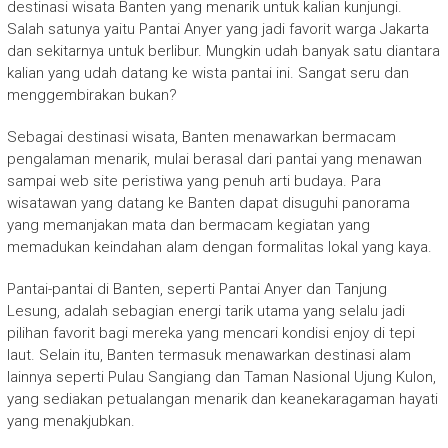
destinasi wisata Banten yang menarik untuk kalian kunjungi.
Salah satunya yaitu Pantai Anyer yang jadi favorit warga Jakarta
dan sekitarnya untuk berlibur. Mungkin udah banyak satu diantara
kalian yang udah datang ke wista pantai ini. Sangat seru dan
menggembirakan bukan?
Sebagai destinasi wisata, Banten menawarkan bermacam
pengalaman menarik, mulai berasal dari pantai yang menawan
sampai web site peristiwa yang penuh arti budaya. Para
wisatawan yang datang ke Banten dapat disuguhi panorama
yang memanjakan mata dan bermacam kegiatan yang
memadukan keindahan alam dengan formalitas lokal yang kaya.
Pantai-pantai di Banten, seperti Pantai Anyer dan Tanjung
Lesung, adalah sebagian energi tarik utama yang selalu jadi
pilihan favorit bagi mereka yang mencari kondisi enjoy di tepi
laut. Selain itu, Banten termasuk menawarkan destinasi alam
lainnya seperti Pulau Sangiang dan Taman Nasional Ujung Kulon,
yang sediakan petualangan menarik dan keanekaragaman hayati
yang menakjubkan.