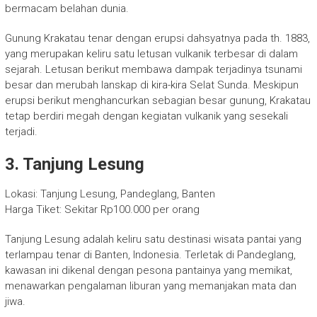
bermacam belahan dunia.
Gunung Krakatau tenar dengan erupsi dahsyatnya pada th. 1883,
yang merupakan keliru satu letusan vulkanik terbesar di dalam
sejarah. Letusan berikut membawa dampak terjadinya tsunami
besar dan merubah lanskap di kira-kira Selat Sunda. Meskipun
erupsi berikut menghancurkan sebagian besar gunung, Krakatau
tetap berdiri megah dengan kegiatan vulkanik yang sesekali
terjadi.
3. Tanjung Lesung
Lokasi: Tanjung Lesung, Pandeglang, Banten
Harga Tiket: Sekitar Rp100.000 per orang
Tanjung Lesung adalah keliru satu destinasi wisata pantai yang
terlampau tenar di Banten, Indonesia. Terletak di Pandeglang,
kawasan ini dikenal dengan pesona pantainya yang memikat,
menawarkan pengalaman liburan yang memanjakan mata dan
jiwa.