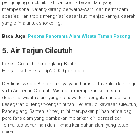
pengunjung untuk nikmati panorama bawah laut yang
mempesona. Karang-karang berwarna-warni dan bermacam
spesies ikan tropis menghiasi dasar laut, menjadikannya daerah
yang prima untuk snorkeling.
Baca Juga:
Pesona Panorama Alam Wisata Taman Posong
5. Air Terjun Cileutuh
Lokasi: Cileutuh, Pandeglang, Banten
Harga Tiket: Sekitar Rp20.000 per orang
Destinasi wisata Banten lainnya yang harus untuk kalian kunjungi
yaitu Air Terjun Cileutuh. Wisata ini merupakan keliru satu
destinasi wisata alam yang menawarkan pengalaman berikan
kesegaran di tengah-tengah hutan. Terletak di kawasan Cileutuh,
Pandeglang, Banten, air terjun ini merupakan pilihan prima bagi
para fans alam yang dambakan melarikan diri berasal dari
formalitas sehari-hari dan nikmati keindahan alam yang tetap
alami.