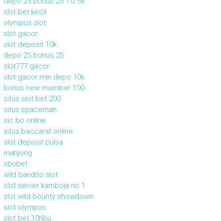
depo 25 bonus 25 TO 5x
slot bet kecil
olympus slot
slot gacor
slot deposit 10k
depo 25 bonus 25
slot777 gacor
slot gacor min depo 10k
bonus new member 100
situs slot bet 200
situs spaceman
sic bo online
situs baccarat online
slot deposit pulsa
mahjong
sbobet
wild bandito slot
slot server kamboja no 1
slot wild bounty showdown
slot olympus
slot bet 10ribu