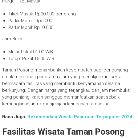
Harga Tiket Masuk:
Tiket Masuk: Rp20.000 per orang
Parkir Motor: Rp5.000
Parkir Mobil: Rp10.000
Jam Buka:
Mulai: Pukul 04.00 WIB
Tutup: Pukul 16.00 WIB
Taman Posong menambahkan kesempatan bagi pengunjung
untuk menikmati panorama alam yang menakjubkan, serta
bermacam fasilitas yang membantu kenyamanan selama
berkunjung. Dengan harga yang terjangkau dan jam membuka
yang panjang, kalian sanggup memanfaatkan saat sebaik
kemungkinan untuk menjelajahi keindahan taman ini.
Baca Juga:
Rekomendasi Wisata Pasuruan Terpopuler 2024
Fasilitas Wisata Taman Posong