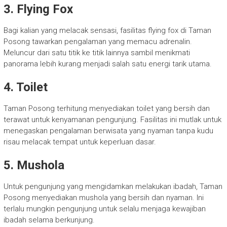
3. Flying Fox
Bagi kalian yang melacak sensasi, fasilitas flying fox di Taman
Posong tawarkan pengalaman yang memacu adrenalin.
Meluncur dari satu titik ke titik lainnya sambil menikmati
panorama lebih kurang menjadi salah satu energi tarik utama.
4. Toilet
Taman Posong terhitung menyediakan toilet yang bersih dan
terawat untuk kenyamanan pengunjung. Fasilitas ini mutlak untuk
menegaskan pengalaman berwisata yang nyaman tanpa kudu
risau melacak tempat untuk keperluan dasar.
5. Mushola
Untuk pengunjung yang mengidamkan melakukan ibadah, Taman
Posong menyediakan mushola yang bersih dan nyaman. Ini
terlalu mungkin pengunjung untuk selalu menjaga kewajiban
ibadah selama berkunjung.