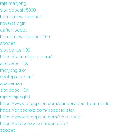
raja mahjong
slot deposit 5000
bonus new member
nova88 login
daftar ibcbet
bonus new member 100
sbobet
slot bonus 100
https://rajamahjong.com/
slot depo 10k
mahjong slot
sbotop alternatif
spaceman
slot depo 10k
rajamahjong88
https://www.drjeppson.com/our-services--treatments
https://drjoseroiz.com/especialista/
https://www.drjeppson.com/resources
https://drjoseroiz.com/contacto/
sbobet