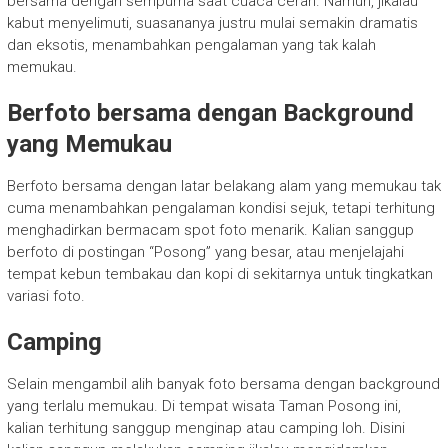
bersama dengan sempurna saat cuaca cerah. Namun, jikalau
kabut menyelimuti, suasananya justru mulai semakin dramatis
dan eksotis, menambahkan pengalaman yang tak kalah
memukau.
Berfoto bersama dengan Background
yang Memukau
Berfoto bersama dengan latar belakang alam yang memukau tak
cuma menambahkan pengalaman kondisi sejuk, tetapi terhitung
menghadirkan bermacam spot foto menarik. Kalian sanggup
berfoto di postingan “Posong” yang besar, atau menjelajahi
tempat kebun tembakau dan kopi di sekitarnya untuk tingkatkan
variasi foto.
Camping
Selain mengambil alih banyak foto bersama dengan background
yang terlalu memukau. Di tempat wisata Taman Posong ini,
kalian terhitung sanggup menginap atau camping loh. Disini