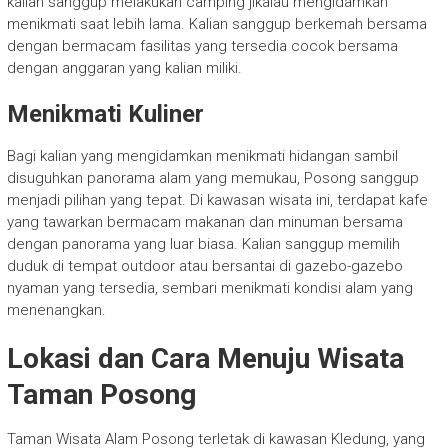
kalian sanggup melakukan camping jikalau mengidamkan
menikmati saat lebih lama. Kalian sanggup berkemah bersama
dengan bermacam fasilitas yang tersedia cocok bersama
dengan anggaran yang kalian miliki.
Menikmati Kuliner
Bagi kalian yang mengidamkan menikmati hidangan sambil
disuguhkan panorama alam yang memukau, Posong sanggup
menjadi pilihan yang tepat. Di kawasan wisata ini, terdapat kafe
yang tawarkan bermacam makanan dan minuman bersama
dengan panorama yang luar biasa. Kalian sanggup memilih
duduk di tempat outdoor atau bersantai di gazebo-gazebo
nyaman yang tersedia, sembari menikmati kondisi alam yang
menenangkan.
Lokasi dan Cara Menuju Wisata
Taman Posong
Taman Wisata Alam Posong terletak di kawasan Kledung, yang