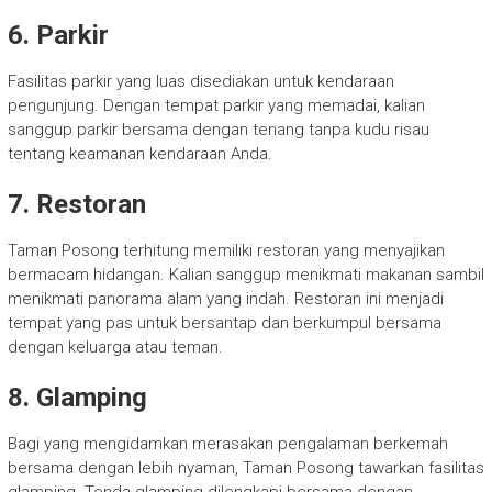
6. Parkir
Fasilitas parkir yang luas disediakan untuk kendaraan
pengunjung. Dengan tempat parkir yang memadai, kalian
sanggup parkir bersama dengan tenang tanpa kudu risau
tentang keamanan kendaraan Anda.
7. Restoran
Taman Posong terhitung memiliki restoran yang menyajikan
bermacam hidangan. Kalian sanggup menikmati makanan sambil
menikmati panorama alam yang indah. Restoran ini menjadi
tempat yang pas untuk bersantap dan berkumpul bersama
dengan keluarga atau teman.
8. Glamping
Bagi yang mengidamkan merasakan pengalaman berkemah
bersama dengan lebih nyaman, Taman Posong tawarkan fasilitas
glamping. Tenda glamping dilengkapi bersama dengan