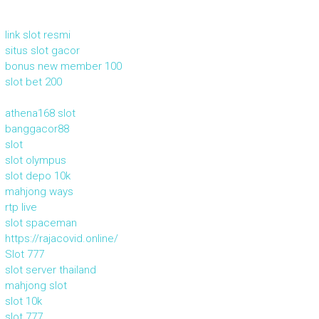
link slot resmi
situs slot gacor
bonus new member 100
slot bet 200
athena168 slot
banggacor88
slot
slot olympus
slot depo 10k
mahjong ways
rtp live
slot spaceman
https://rajacovid.online/
Slot 777
slot server thailand
mahjong slot
slot 10k
slot 777