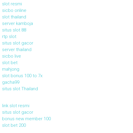
slot resmi
sicbo online
slot thailand
server kamboja
situs slot 88
rtp slot
situs slot gacor
server thailand
sicbo live
slot bet
mahjong
slot bonus 100 to 7x
gacha99
situs slot Thailand
link slot resmi
situs slot gacor
bonus new member 100
slot bet 200