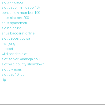
slot777 gacor
slot gacor min depo 10k
bonus new member 100
situs slot bet 200
situs spaceman
sic bo online
situs baccarat online
slot deposit pulsa
mahjong
sbobet
wild bandito slot
slot server kamboja no 1
slot wild bounty showdown
slot olympus
slot bet 10ribu
rtp