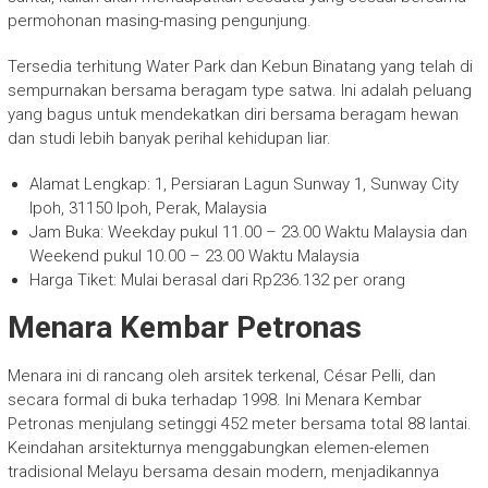
permohonan masing-masing pengunjung.
Tersedia terhitung Water Park dan Kebun Binatang yang telah di
sempurnakan bersama beragam type satwa. Ini adalah peluang
yang bagus untuk mendekatkan diri bersama beragam hewan
dan studi lebih banyak perihal kehidupan liar.
Alamat Lengkap: 1, Persiaran Lagun Sunway 1, Sunway City
Ipoh, 31150 Ipoh, Perak, Malaysia
Jam Buka: Weekday pukul 11.00 – 23.00 Waktu Malaysia dan
Weekend pukul 10.00 – 23.00 Waktu Malaysia
Harga Tiket: Mulai berasal dari Rp236.132 per orang
Menara Kembar Petronas
Menara ini di rancang oleh arsitek terkenal, César Pelli, dan
secara formal di buka terhadap 1998. Ini Menara Kembar
Petronas menjulang setinggi 452 meter bersama total 88 lantai.
Keindahan arsitekturnya menggabungkan elemen-elemen
tradisional Melayu bersama desain modern, menjadikannya