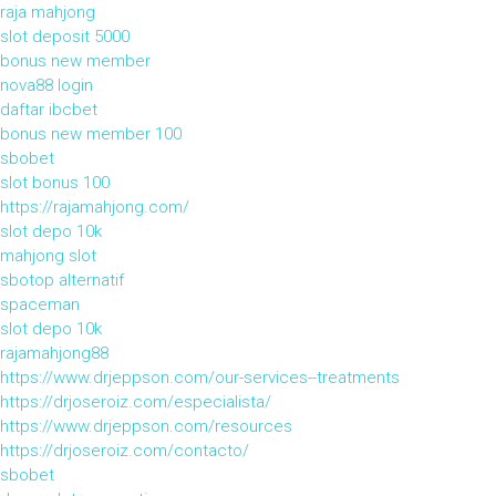
raja mahjong
slot deposit 5000
bonus new member
nova88 login
daftar ibcbet
bonus new member 100
sbobet
slot bonus 100
https://rajamahjong.com/
slot depo 10k
mahjong slot
sbotop alternatif
spaceman
slot depo 10k
rajamahjong88
https://www.drjeppson.com/our-services--treatments
https://drjoseroiz.com/especialista/
https://www.drjeppson.com/resources
https://drjoseroiz.com/contacto/
sbobet