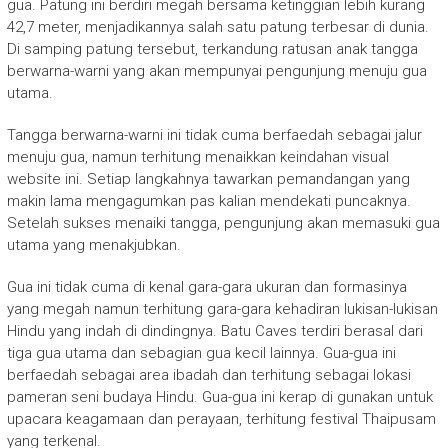
gua. Patung ini berdiri megah bersama ketinggian lebih kurang
42,7 meter, menjadikannya salah satu patung terbesar di dunia.
Di samping patung tersebut, terkandung ratusan anak tangga
berwarna-warni yang akan mempunyai pengunjung menuju gua
utama.
Tangga berwarna-warni ini tidak cuma berfaedah sebagai jalur
menuju gua, namun terhitung menaikkan keindahan visual
website ini. Setiap langkahnya tawarkan pemandangan yang
makin lama mengagumkan pas kalian mendekati puncaknya.
Setelah sukses menaiki tangga, pengunjung akan memasuki gua
utama yang menakjubkan.
Gua ini tidak cuma di kenal gara-gara ukuran dan formasinya
yang megah namun terhitung gara-gara kehadiran lukisan-lukisan
Hindu yang indah di dindingnya. Batu Caves terdiri berasal dari
tiga gua utama dan sebagian gua kecil lainnya. Gua-gua ini
berfaedah sebagai area ibadah dan terhitung sebagai lokasi
pameran seni budaya Hindu. Gua-gua ini kerap di gunakan untuk
upacara keagamaan dan perayaan, terhitung festival Thaipusam
yang terkenal.