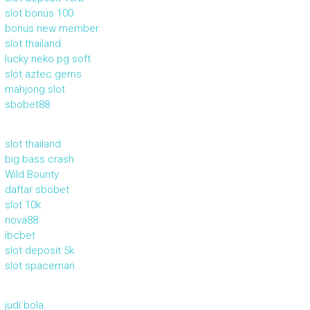
slot bonus 100
bonus new member
slot thailand
lucky neko pg soft
slot aztec gems
mahjong slot
sbobet88
slot thailand
big bass crash
Wild Bounty
daftar sbobet
slot 10k
nova88
ibcbet
slot deposit 5k
slot spaceman
judi bola