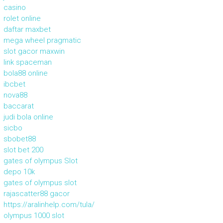
casino
rolet online
daftar maxbet
mega wheel pragmatic
slot gacor maxwin
link spaceman
bola88 online
ibcbet
nova88
baccarat
judi bola online
sicbo
sbobet88
slot bet 200
gates of olympus Slot
depo 10k
gates of olympus slot
rajascatter88 gacor
https://aralinhelp.com/tula/
olympus 1000 slot