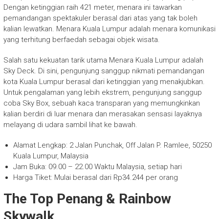
Dengan ketinggian raih 421 meter, menara ini tawarkan
pemandangan spektakuler berasal dari atas yang tak boleh
kalian lewatkan. Menara Kuala Lumpur adalah menara komunikasi
yang terhitung berfaedah sebagai objek wisata.
Salah satu kekuatan tarik utama Menara Kuala Lumpur adalah
Sky Deck. Di sini, pengunjung sanggup nikmati pemandangan
kota Kuala Lumpur berasal dari ketinggian yang menakjubkan.
Untuk pengalaman yang lebih ekstrem, pengunjung sanggup
coba Sky Box, sebuah kaca transparan yang memungkinkan
kalian berdiri di luar menara dan merasakan sensasi layaknya
melayang di udara sambil lihat ke bawah.
Alamat Lengkap: 2 Jalan Punchak, Off Jalan P. Ramlee, 50250
Kuala Lumpur, Malaysia
Jam Buka: 09.00 – 22.00 Waktu Malaysia, setiap hari
Harga Tiket: Mulai berasal dari Rp34.244 per orang
The Top Penang & Rainbow
Skywalk