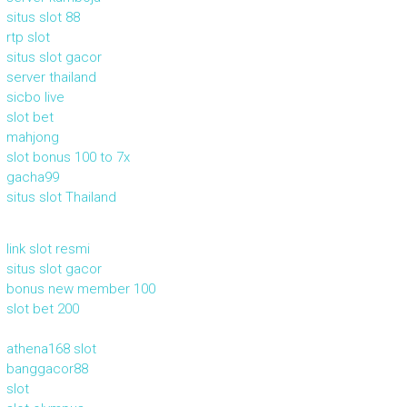
situs slot 88
rtp slot
situs slot gacor
server thailand
sicbo live
slot bet
mahjong
slot bonus 100 to 7x
gacha99
situs slot Thailand
link slot resmi
situs slot gacor
bonus new member 100
slot bet 200
athena168 slot
banggacor88
slot