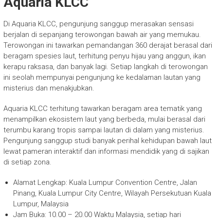
Aquaria KLCC
Di Aquaria KLCC, pengunjung sanggup merasakan sensasi
berjalan di sepanjang terowongan bawah air yang memukau.
Terowongan ini tawarkan pemandangan 360 derajat berasal dari
beragam spesies laut, terhitung penyu hijau yang anggun, ikan
kerapu raksasa, dan banyak lagi. Setiap langkah di terowongan
ini seolah mempunyai pengunjung ke kedalaman lautan yang
misterius dan menakjubkan.
Aquaria KLCC terhitung tawarkan beragam area tematik yang
menampilkan ekosistem laut yang berbeda, mulai berasal dari
terumbu karang tropis sampai lautan di dalam yang misterius.
Pengunjung sanggup studi banyak perihal kehidupan bawah laut
lewat pameran interaktif dan informasi mendidik yang di sajikan
di setiap zona.
Alamat Lengkap: Kuala Lumpur Convention Centre, Jalan
Pinang, Kuala Lumpur City Centre, Wilayah Persekutuan Kuala
Lumpur, Malaysia
Jam Buka: 10.00 – 20.00 Waktu Malaysia, setiap hari