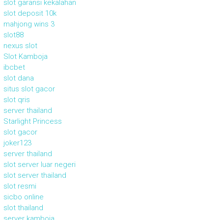
slot garansi kekalahan
slot deposit 10k
mahjong wins 3
slot88
nexus slot
Slot Kamboja
ibcbet
slot dana
situs slot gacor
slot qris
server thailand
Starlight Princess
slot gacor
joker123
server thailand
slot server luar negeri
slot server thailand
slot resmi
sicbo online
slot thailand
server kamboja