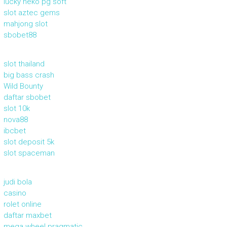
lucky neko pg soft
slot aztec gems
mahjong slot
sbobet88
slot thailand
big bass crash
Wild Bounty
daftar sbobet
slot 10k
nova88
ibcbet
slot deposit 5k
slot spaceman
judi bola
casino
rolet online
daftar maxbet
mega wheel pragmatic