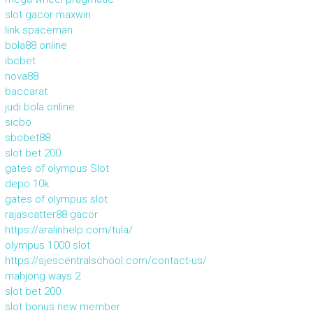
slot gacor maxwin
link spaceman
bola88 online
ibcbet
nova88
baccarat
judi bola online
sicbo
sbobet88
slot bet 200
gates of olympus Slot
depo 10k
gates of olympus slot
rajascatter88 gacor
https://aralinhelp.com/tula/
olympus 1000 slot
https://sjescentralschool.com/contact-us/
mahjong ways 2
slot bet 200
slot bonus new member