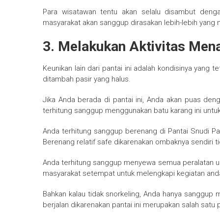
Para wisatawan tentu akan selalu disambut denga
masyarakat akan sanggup dirasakan lebih-lebih yang n
3. Melakukan Aktivitas Mena
Keunikan lain dari pantai ini adalah kondisinya yang t
ditambah pasir yang halus.
Jika Anda berada di pantai ini, Anda akan puas den
terhitung sanggup menggunakan batu karang ini untuk 
Anda terhitung sanggup berenang di Pantai Snudi Para
Berenang relatif safe dikarenakan ombaknya sendiri t
Anda terhitung sanggup menyewa semua peralatan unt
masyarakat setempat untuk melengkapi kegiatan anda d
Bahkan kalau tidak snorkeling, Anda hanya sanggup mel
berjalan dikarenakan pantai ini merupakan salah satu p