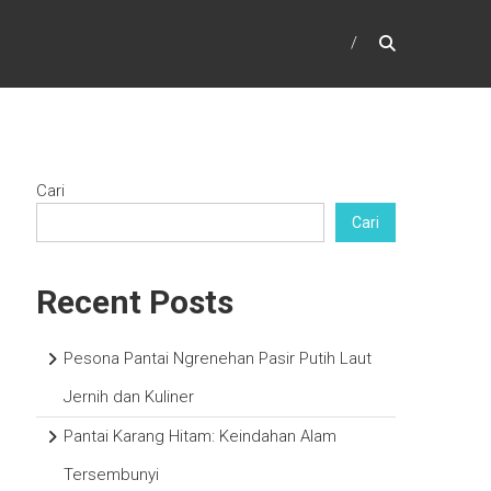
Cari
Cari
Recent Posts
Pesona Pantai Ngrenehan Pasir Putih Laut
Jernih dan Kuliner
Pantai Karang Hitam: Keindahan Alam
Tersembunyi