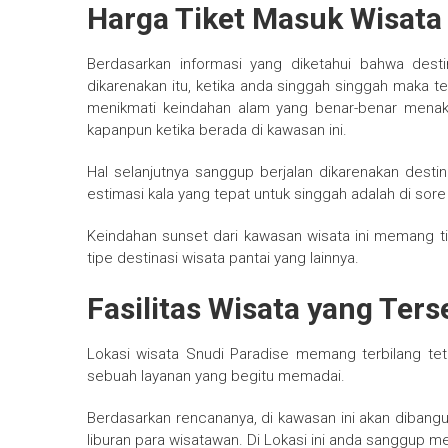
Harga Tiket Masuk Wisata
Berdasarkan informasi yang diketahui bahwa dest
dikarenakan itu, ketika anda singgah singgah maka t
menikmati keindahan alam yang benar-benar menak
kapanpun ketika berada di kawasan ini.
Hal selanjutnya sanggup berjalan dikarenakan desti
estimasi kala yang tepat untuk singgah adalah di sor
Keindahan sunset dari kawasan wisata ini memang t
tipe destinasi wisata pantai yang lainnya.
Fasilitas Wisata yang Ters
Lokasi wisata Snudi Paradise memang terbilang t
sebuah layanan yang begitu memadai.
Berdasarkan rencananya, di kawasan ini akan diban
liburan para wisatawan. Di Lokasi ini anda sanggup 