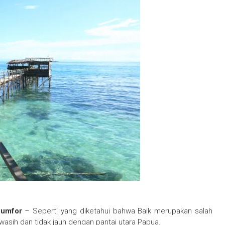
Numfor
– Seperti yang diketahui bahwa Baik merupakan salah
wasih dan tidak jauh dengan pantai utara Papua.