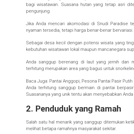
bagi wisatawan. Suasana hutan yang tetap asri d
pengunjung.
Jika Anda mencari akomodasi di Snudi Paradise t
nyaman tersedia, tetapi harga benar-benar bervariasi.
Sebagai desa kecil dengan potensi wisata yang tin
kebutuhan wisatawan lokal maupun mancanegara supay
Anda sanggup berenang di laut yang jernih dan m
terhitung merupakan area yang bagus untuk snorkeli
Baca Juga: Pantai Anggopi, Pesona Pantai Pasir Putih
Anda terhitung sanggup bermain di pantai berpa
Suasananya yang unik tentu akan menyebabkan Anda ing
2. Penduduk yang Ramah
Salah satu hal menarik yang sanggup ditemukan keti
melihat betapa ramahnya masyarakat sekitar.