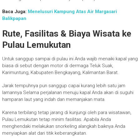
Baca Juga:
Menelusuri Kampung Atas Air Margasari
Balikpapan
Rute, Fasilitas & Biaya Wisata ke
Pulau Lemukutan
Untuk sanggup sampai di pulau ini Anda wajib menaiki kapal yang
biasa di sebut dengan motor di dermaga Teluk Suak,
Karimuntung, Kabupaten Bengkayang, Kalimantan Barat.
Jarak tempuhnya pun sanggup capai kurang lebih satu jam
lamannya Selama perjalanan menuju kapal Anda akan di suguhi
hamparan laut yang indah dan memanjakan mata.
Karena terbilang tetap jarang di kunjungi oleh para wisatawan,
Pulau Lemukutan tetap minim fasilitas. Apabila Anda
menghendaki melakukan snorkeling alangkah baiknya Anda
menyiapkan alat dari titik keberangkatan.