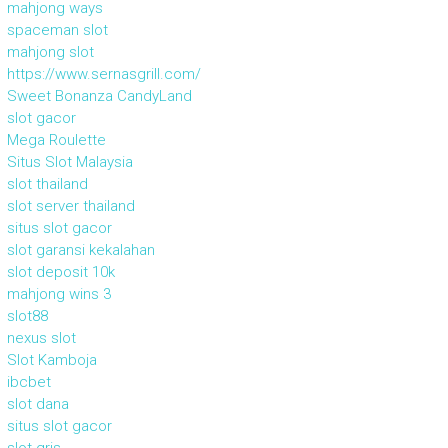
mahjong ways
spaceman slot
mahjong slot
https://www.sernasgrill.com/
Sweet Bonanza CandyLand
slot gacor
Mega Roulette
Situs Slot Malaysia
slot thailand
slot server thailand
situs slot gacor
slot garansi kekalahan
slot deposit 10k
mahjong wins 3
slot88
nexus slot
Slot Kamboja
ibcbet
slot dana
situs slot gacor