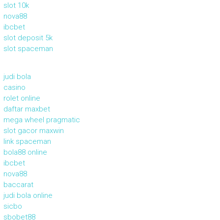
slot 10k
nova88
ibcbet
slot deposit 5k
slot spaceman
judi bola
casino
rolet online
daftar maxbet
mega wheel pragmatic
slot gacor maxwin
link spaceman
bola88 online
ibcbet
nova88
baccarat
judi bola online
sicbo
sbobet88