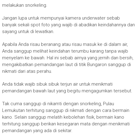
melakukan snorkeling.
Jangan lupa untuk mempunyai kamera underwater sebab
banyak sekali spot foto yang wajib di abadikan keindahannya dan
sayang untuk di lewatkan.
Apabila Anda risau beranang atau risau masuk ke di dalam air,
Anda sanggup melihat keindahan terumbu karang tanpa wajib
menyelam ke bawah. Hal ini sebab airnya yang jernih dan bersih,
mengakibatkan pemandangan laut di titik Bungaron sanggup di
nikmati dari atas perahu.
Anda tidak wajib sibuk sibuk terjun air untuk menikmati
pemandangan bawah laut yang begitu mengagumkan tersebut.
Tak cuma sanggup di nikamti dengan snorkeling, Pulau
Lemukutan terhitung sanggup di nikmati dengan cara bermain
kano. Selain sanggup melatih kebolehan fisik, bermain kano
terhitung sanggup berikan kesegaran mata dengan menikmati
pemandangan yang ada di sekitar.