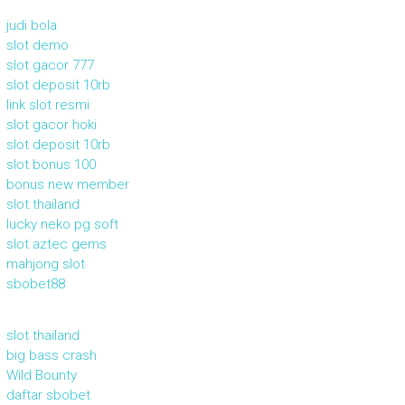
judi bola
slot demo
slot gacor 777
slot deposit 10rb
link slot resmi
slot gacor hoki
slot deposit 10rb
slot bonus 100
bonus new member
slot thailand
lucky neko pg soft
slot aztec gems
mahjong slot
sbobet88
slot thailand
big bass crash
Wild Bounty
daftar sbobet