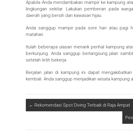
Apabila Anda mendambakan mampir ke kampung atas a
lingkungan sekitar. Lakukan pemberian pada warg
daerah yang bersih dan kawasan hijau.
Anda sanggup mampir pada sore hari atau pagi ha
matahari.
Itulah beberapa ulasan menarik perihal kampung at
berkunjung. Anda sanggup berlangsung jalan sambil
setelah letih bekerja.
Berjalan jalan di kampung ini dapat mengakibatk
kembali. Anda sanggup menjadikan wisata kampung atas
←
Rekomendasi Spot Diving Terbaik di Raja Ampat
Pes