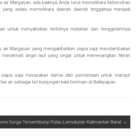
ir Margasari, ada baiknya Anda turut memelihara kebersihan
a yang selalu memelihara daerah daerah tinggalnya menjadi
ri untuk menyaksikan terbitnya matahari dan tenggelamnya
as air Margasari yang mengakibatkan siapa saja mendambakan
 menikmati angin laut yang segar untuk menenangkan fikiran
an siapa saja merasakan damai dan permintaan untuk mampir
 air sebagai list kunjungan kala bermain di Balikpapan.
ona Surga Tersembunyi Pulau Lemukutan Kalimantan Barat
→