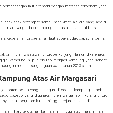
an pemandangan laut ditemani dengan matahari terbenam yang
n anak anak setempat sambil menikmati air laut yang ada di
n air laut yang ada di kampung di atas air ini sangat bersih.
ara kebersihan di daerah air laut supaya tidak dapat tercemari
k dilirik oleh wisatawan untuk berkunjung. Namun dikarenakan
 gigih, kampung ini pun disulap menjadi kampung yang sangat
kampung ini meraih penghargaan pada tahun 2013 silam.
i Kampung Atas Air Margasari
 jembatan beton yang dibangun di daerah kampung tersebut.
zebo gazebo yang digunakan oleh warga lebih kurang untuk
ya untuk berjualan kuliner hingga berjualan sisha di sini.
la malam hari, terutama jika malam minggu atau malam malam