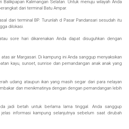
ri Balikpapan Kalimangan Selatan. Untuk menuju wilayah Anda
erangkat dari terminal Batu Ampar.
al dari terminal BP. Turunlah d Pasar Pandansari sesudah itu
gga dilokasi.
atau sore hari dikarenakan Anda dapat disuguhkan dengan
tas air Margasari. Di kampung ini Anda sanggup menyaksikan
mbatan kayu, sunset, sunrise dan pemandangan anak anak yang
raih udang ataupun ikan yang masih segar dari para nelayan
membakar dan menikmatinya dengan dengan pemandangan lebih
a jadi betah untuk berlama lama tinggal. Anda sanggup
elas informasi kampung selanjutnya sebelum saat dirubah