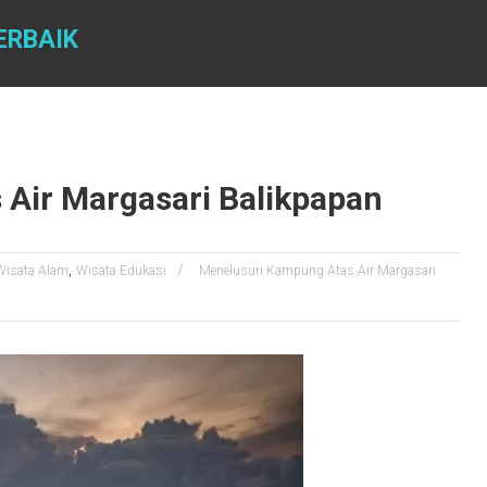
ERBAIK
Air Margasari Balikpapan
,
Wisata Alam
Wisata Edukasi
Menelusuri Kampung Atas Air Margasari