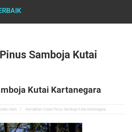
ERBAIK
 Pinus Samboja Kutai
mboja Kutai Kartanegara
isata Alam
Keindahan Hutan Pinus Samboja Kutai Kartanegara