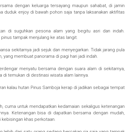
bersama dengan keluarga tersayang maupun sahabat, di jamin
 duduk enjoy di bawah pohon saja tanpa laksanakan aktifitas
akan di suguhkan pesona alam yang begitu asri dan indah.
pinus tampak menjulang ke atas langit.
sa sekitarnya jadi sejuk dan menyegarkan. Tidak jarang pula
 yang membuat panorama di pagi hari jadi indah.
terdengar menyatu bersama dengan suara alam di sekitarnya,
 di temukan di destinasi wisata alam lainnya.
an kalau hutan Pinus Samboja kerap di jadikan sebagai tempat
auh, cuma untuk mendapatkan kedamaian sekaligus ketenangan
lainnya. Ketenangan bisa di dapatkan bersama dengan mudah,
i kebisingan khas perkotaan.
n lebih dari satu orang sedang bercakap ria saja yang tampak