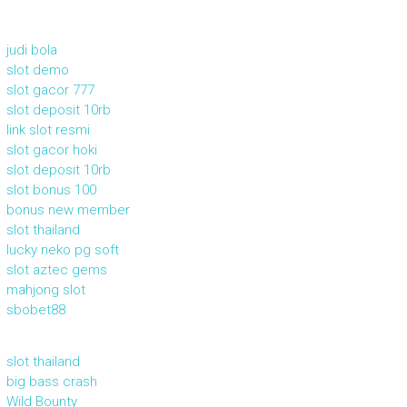
judi bola
slot demo
slot gacor 777
slot deposit 10rb
link slot resmi
slot gacor hoki
slot deposit 10rb
slot bonus 100
bonus new member
slot thailand
lucky neko pg soft
slot aztec gems
mahjong slot
sbobet88
slot thailand
big bass crash
Wild Bounty