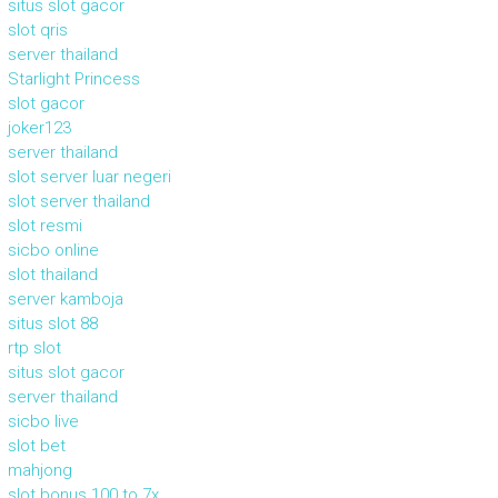
situs slot gacor
slot qris
server thailand
Starlight Princess
slot gacor
joker123
server thailand
slot server luar negeri
slot server thailand
slot resmi
sicbo online
slot thailand
server kamboja
situs slot 88
rtp slot
situs slot gacor
server thailand
sicbo live
slot bet
mahjong
slot bonus 100 to 7x