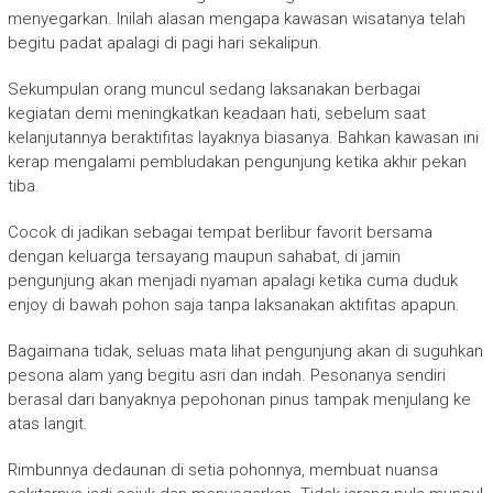
menyegarkan. Inilah alasan mengapa kawasan wisatanya telah
begitu padat apalagi di pagi hari sekalipun.
Sekumpulan orang muncul sedang laksanakan berbagai
kegiatan demi meningkatkan keadaan hati, sebelum saat
kelanjutannya beraktifitas layaknya biasanya. Bahkan kawasan ini
kerap mengalami pembludakan pengunjung ketika akhir pekan
tiba.
Cocok di jadikan sebagai tempat berlibur favorit bersama
dengan keluarga tersayang maupun sahabat, di jamin
pengunjung akan menjadi nyaman apalagi ketika cuma duduk
enjoy di bawah pohon saja tanpa laksanakan aktifitas apapun.
Bagaimana tidak, seluas mata lihat pengunjung akan di suguhkan
pesona alam yang begitu asri dan indah. Pesonanya sendiri
berasal dari banyaknya pepohonan pinus tampak menjulang ke
atas langit.
Rimbunnya dedaunan di setia pohonnya, membuat nuansa