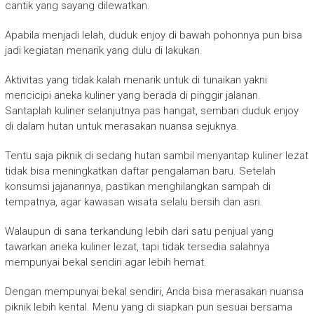
cantik yang sayang dilewatkan.
Apabila menjadi lelah, duduk enjoy di bawah pohonnya pun bisa
jadi kegiatan menarik yang dulu di lakukan.
Aktivitas yang tidak kalah menarik untuk di tunaikan yakni
mencicipi aneka kuliner yang berada di pinggir jalanan.
Santaplah kuliner selanjutnya pas hangat, sembari duduk enjoy
di dalam hutan untuk merasakan nuansa sejuknya.
Tentu saja piknik di sedang hutan sambil menyantap kuliner lezat
tidak bisa meningkatkan daftar pengalaman baru. Setelah
konsumsi jajanannya, pastikan menghilangkan sampah di
tempatnya, agar kawasan wisata selalu bersih dan asri.
Walaupun di sana terkandung lebih dari satu penjual yang
tawarkan aneka kuliner lezat, tapi tidak tersedia salahnya
mempunyai bekal sendiri agar lebih hemat.
Dengan mempunyai bekal sendiri, Anda bisa merasakan nuansa
piknik lebih kental. Menu yang di siapkan pun sesuai bersama