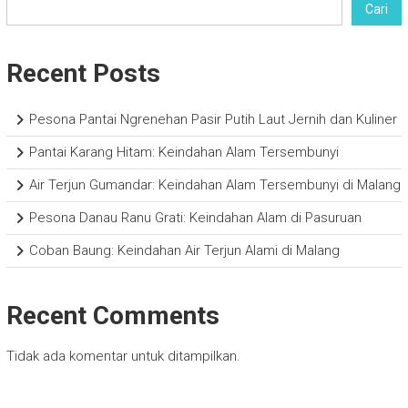
Cari
Recent Posts
Pesona Pantai Ngrenehan Pasir Putih Laut Jernih dan Kuliner
Pantai Karang Hitam: Keindahan Alam Tersembunyi
Air Terjun Gumandar: Keindahan Alam Tersembunyi di Malang
Pesona Danau Ranu Grati: Keindahan Alam di Pasuruan
Coban Baung: Keindahan Air Terjun Alami di Malang
Recent Comments
Tidak ada komentar untuk ditampilkan.