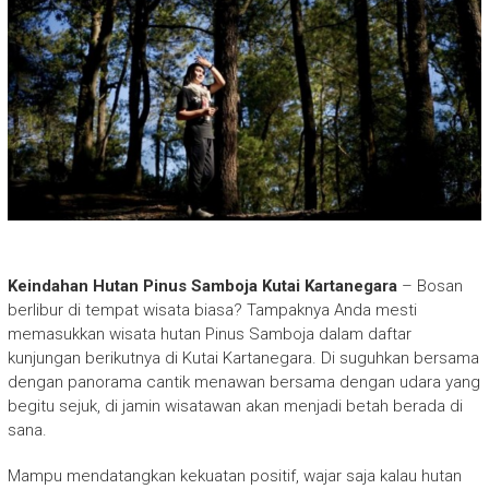
Keindahan Hutan Pinus Samboja Kutai Kartanegara
– Bosan
berlibur di tempat wisata biasa? Tampaknya Anda mesti
memasukkan wisata hutan Pinus Samboja dalam daftar
kunjungan berikutnya di Kutai Kartanegara. Di suguhkan bersama
dengan panorama cantik menawan bersama dengan udara yang
begitu sejuk, di jamin wisatawan akan menjadi betah berada di
sana.
Mampu mendatangkan kekuatan positif, wajar saja kalau hutan