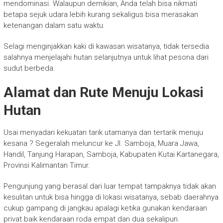
mendominasi. Walaupun demikian, Anda telah bisa nikmati
betapa sejuk udara lebih kurang sekaligus bisa merasakan
ketenangan dalam satu waktu.
Selagi menginjakkan kaki di kawasan wisatanya, tidak tersedia
salahnya menjelajahi hutan selanjutnya untuk lihat pesona dari
sudut berbeda.
Alamat dan Rute Menuju Lokasi
Hutan
Usai menyadari kekuatan tarik utamanya dan tertarik menuju
kesana ? Segeralah meluncur ke Jl. Samboja, Muara Jawa,
Handil, Tanjung Harapan, Samboja, Kabupaten Kutai Kartanegara,
Provinsi Kalimantan Timur.
Pengunjung yang berasal dari luar tempat tampaknya tidak akan
kesulitan untuk bisa hingga di lokasi wisatanya, sebab daerahnya
cukup gampang di jangkau apalagi ketika gunakan kendaraan
privat baik kendaraan roda empat dan dua sekalipun.